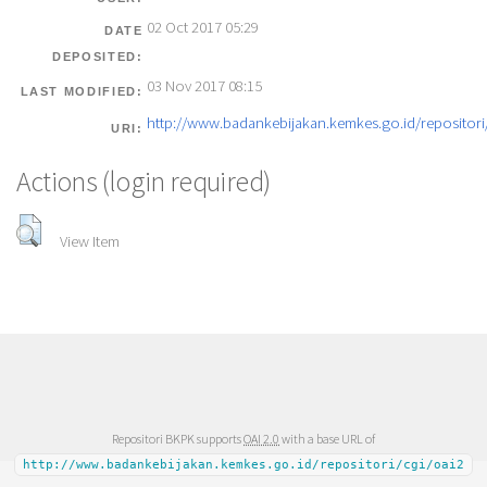
02 Oct 2017 05:29
DATE
DEPOSITED:
03 Nov 2017 08:15
LAST MODIFIED:
http://www.badankebijakan.kemkes.go.id/repositori/
URI:
Actions (login required)
View Item
Repositori BKPK supports
OAI 2.0
with a base URL of
http://www.badankebijakan.kemkes.go.id/repositori/cgi/oai2