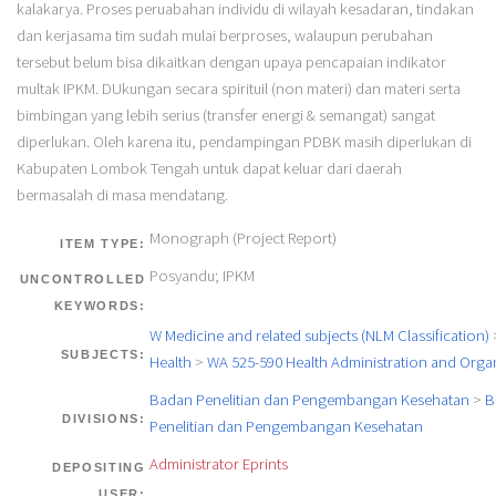
kalakarya. Proses peruabahan individu di wilayah kesadaran, tindakan
dan kerjasama tim sudah mulai berproses, walaupun perubahan
tersebut belum bisa dikaitkan dengan upaya pencapaian indikator
multak IPKM. DUkungan secara spirituil (non materi) dan materi serta
bimbingan yang lebih serius (transfer energi & semangat) sangat
diperlukan. Oleh karena itu, pendampingan PDBK masih diperlukan di
Kabupaten Lombok Tengah untuk dapat keluar dari daerah
bermasalah di masa mendatang.
Monograph (Project Report)
ITEM TYPE:
Posyandu; IPKM
UNCONTROLLED
KEYWORDS:
W Medicine and related subjects (NLM Classification)
SUBJECTS:
Health
>
WA 525-590 Health Administration and Orga
Badan Penelitian dan Pengembangan Kesehatan
>
B
DIVISIONS:
Penelitian dan Pengembangan Kesehatan
Administrator Eprints
DEPOSITING
USER: