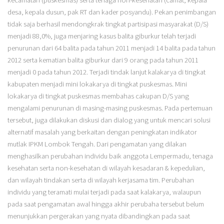
kecamatan (puskesmas) serta tenaga non-kesehatan (camat, kepala
desa, kepala dusun, pak RT dan kader posyandu). Pekan penimbangan
tidak saja berhasil mendongkrak tingkat partisipasi masyarakat (D/S)
menjadi 88,0%, juga menjaring kasus balita giburkur telah terjadi
penurunan dari 64 balita pada tahun 2011 menjadi 14 balita pada tahun
2012 serta kematian balita giburkur dari 9 orang pada tahun 2011
menjadi 0 pada tahun 2012. Terjadi tindak lanjut kalakarya di tingkat
kabupaten menjadi mini lokakarya di tingkat puskesmas. Mini
lokakarya di tingkat puskesmas membahas cakupan D/S yang
mengalami penurunan di masing-masing puskesmas. Pada pertemuan
tersebut, juga dilakukan diskusi dan dialog yang untuk mencari solusi
alternatif masalah yang berkaitan dengan peningkatan indikator
mutlak IPKM Lombok Tengah. Dari pengamatan yang dilakan
menghasilkan perubahan individu baik anggota Lempermadu, tenaga
kesehatan serta non-kesehatan di wilayah kesadaran & kepedulian,
dan wilayah tindakan serta di wilayah kerjasama tim. Perubahan
individu yang teramati mulai terjadi pada saat kalakarya, walaupun
pada saat pengamatan awal hingga akhir perubaha tersebut belum
menunjukkan pergerakan yang nyata dibandingkan pada saat