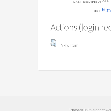
23 De
LAST MODIFIED:
http:
URI:
Actions (login re
View Item
Repositori BKPK supports
OAI