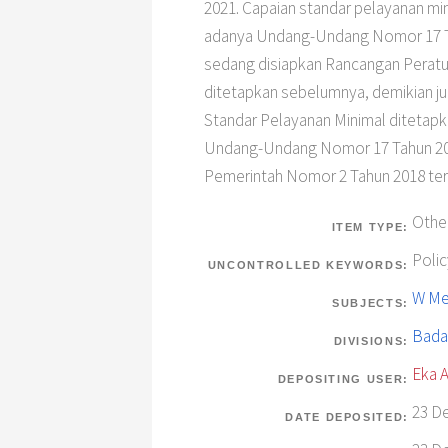
2021. Capaian standar pelayanan min
adanya Undang-Undang Nomor 17 Ta
sedang disiapkan Rancangan Peratu
ditetapkan sebelumnya, demikian ju
Standar Pelayanan Minimal ditetap
Undang-Undang Nomor 17 Tahun 2023 p
Pemerintah Nomor 2 Tahun 2018 ter
Othe
ITEM TYPE:
Polic
UNCONTROLLED KEYWORDS:
W Med
SUBJECTS:
Bada
DIVISIONS:
Eka A
DEPOSITING USER:
23 De
DATE DEPOSITED: