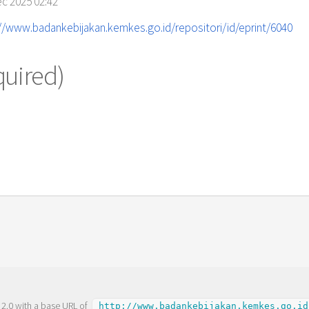
c 2025 02:42
//www.badankebijakan.kemkes.go.id/repositori/id/eprint/6040
quired)
 2.0
with a base URL of
http://www.badankebijakan.kemkes.go.id