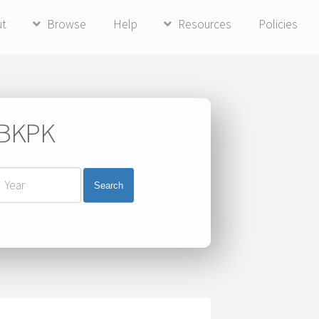
ut
Browse
Help
Resources
Policies
i BKPK
Search