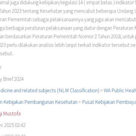
imal juga didukung kebijakan/regulasi 14 ( empat belas ) indikat
hun 2023 tentang Kesehatan yang mencabut beberapa Undang U
ran Pemerintah sebagai pelaksanaannya yang juga akan mencabut
ga berbagai peraturan pelaksanaan yang diatur dengan Peraturan 
kan berdasarkan Peraturan Pemerintah Nomor 2 Tahun 2018, untuk
erlu dilakukan analisis lebih lanjut terkait indikator tersebut se
sebut.
r
y Brief 2024
icine and related subjects (NLM Classification)
>
WA Public Heal
n Kebijakan Pembangunan Kesehatan
>
Pusat Kebijakan Pembiaya
ji Mustofa
c 2025 02:42