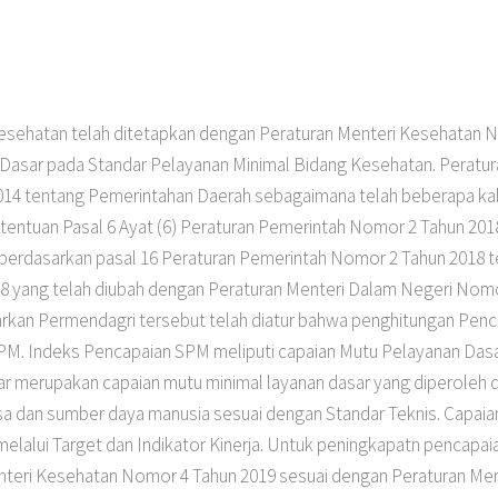
kesehatan telah ditetapkan dengan Peraturan Menteri Kesehatan 
asar pada Standar Pelayanan Minimal Bidang Kesehatan. Peratura
 tentang Pemerintahan Daerah sebagaimana telah beberapa kali
entuan Pasal 6 Ayat (6) Peraturan Pemerintah Nomor 2 Tahun 201
 berdasarkan pasal 16 Peraturan Pemerintah Nomor 2 Tahun 2018 t
 yang telah diubah dengan Peraturan Menteri Dalam Negeri Nom
arkan Permendagri tersebut telah diatur bahwa penghitungan Pen
M. Indeks Pencapaian SPM meliputi capaian Mutu Pelayanan Dasa
 merupakan capaian mutu minimal layanan dasar yang diperoleh dar
sa dan sumber daya manusia sesuai dengan Standar Teknis. Capai
elalui Target dan Indikator Kinerja. Untuk peningkapatn pencap
enteri Kesehatan Nomor 4 Tahun 2019 sesuai dengan Peraturan Me