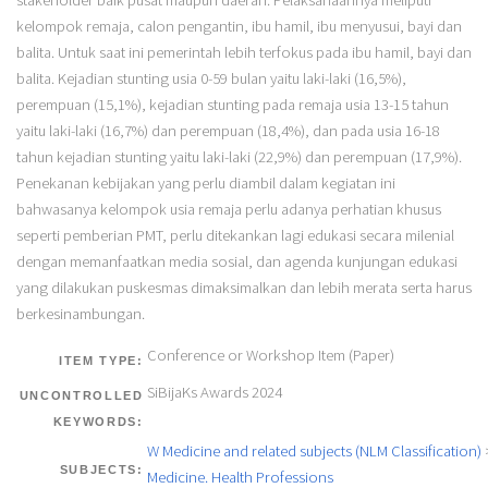
kelompok remaja, calon pengantin, ibu hamil, ibu menyusui, bayi dan
balita. Untuk saat ini pemerintah lebih terfokus pada ibu hamil, bayi dan
balita. Kejadian stunting usia 0-59 bulan yaitu laki-laki (16,5%),
perempuan (15,1%), kejadian stunting pada remaja usia 13-15 tahun
yaitu laki-laki (16,7%) dan perempuan (18,4%), dan pada usia 16-18
tahun kejadian stunting yaitu laki-laki (22,9%) dan perempuan (17,9%).
Penekanan kebijakan yang perlu diambil dalam kegiatan ini
bahwasanya kelompok usia remaja perlu adanya perhatian khusus
seperti pemberian PMT, perlu ditekankan lagi edukasi secara milenial
dengan memanfaatkan media sosial, dan agenda kunjungan edukasi
yang dilakukan puskesmas dimaksimalkan dan lebih merata serta harus
berkesinambungan.
Conference or Workshop Item (Paper)
ITEM TYPE:
SiBijaKs Awards 2024
UNCONTROLLED
KEYWORDS:
W Medicine and related subjects (NLM Classification)
SUBJECTS:
Medicine. Health Professions