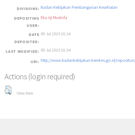
Badan Kebijakan Pembangunan Kesehatan
DIVISIONS:
Eka Aji Mustofa
DEPOSITING
USER:
09 Jul 2025 01:34
DATE
DEPOSITED:
09 Jul 2025 01:34
LAST MODIFIED:
http://www.badankebijakan.kemkes.go.id/repositori/
URI:
Actions (login required)
View Item