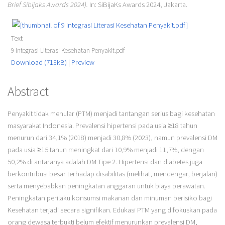
Brief Sibijaks Awards 2024).
In: SiBijaKs Awards 2024, Jakarta.
Text
9 Integrasi Literasi Kesehatan Penyakit.pdf
Download (713kB)
|
Preview
Abstract
Penyakit tidak menular (PTM) menjadi tantangan serius bagi kesehatan
masyarakat Indonesia. Prevalensi hipertensi pada usia ≥18 tahun
menurun dari 34,1% (2018) menjadi 30,8% (2023), namun prevalensi DM
pada usia ≥15 tahun meningkat dari 10,9% menjadi 11,7%, dengan
50,2% di antaranya adalah DM Tipe 2. Hipertensi dan diabetes juga
berkontribusi besar terhadap disabilitas (melihat, mendengar, berjalan)
serta menyebabkan peningkatan anggaran untuk biaya perawatan.
Peningkatan perilaku konsumsi makanan dan minuman berisiko bagi
Kesehatan terjadi secara signifikan. Edukasi PTM yang difokuskan pada
orang dewasa terbukti belum efektif menurunkan prevalensi DM,