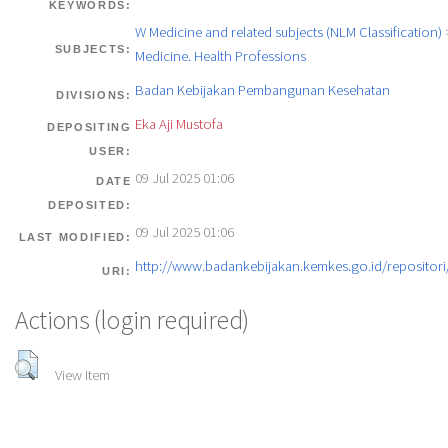
KEYWORDS:
W Medicine and related subjects (NLM Classification)
SUBJECTS:
Medicine. Health Professions
Badan Kebijakan Pembangunan Kesehatan
DIVISIONS:
Eka Aji Mustofa
DEPOSITING
USER:
09 Jul 2025 01:06
DATE
DEPOSITED:
09 Jul 2025 01:06
LAST MODIFIED:
http://www.badankebijakan.kemkes.go.id/repositori/
URI:
Actions (login required)
View Item