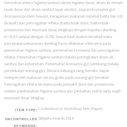
bermakna antara higiene sanitasi (akses higiene dasar, akses air minum
layak dasar dan akses sanitasi layak sendiri), asupan/konsumsi gizi
(konsumsi protein hewani, keragaman makanan minimal balita dan ASI
Ekslusif) dan pencegahan infeksi (balita tidak diare, balita tidak
pneumonia dan imunisasi dasar lengkap) dengan kejadian stunting
(r=-0,33 sampai dengan -0,70). Sesuai hasil analisis tersebut maka
percepatan penurunan stunting harus dilakukan intervensi pada
pemenuhan higiene sanitasi, pemenuhan konsumsi dan pencegahan
infeksi. Pemenuhan higiene sanitasi melalui peningkatan akses air,
sanitasi dan kebersihan. Pemenuhan konsumsi gizi seimbang melalui
pendekatan warung gizi, Dimana keluarga yang berisiko dapat
memperoleh makanan secara gratis pada warung gizi tersebut.
Pencegahan infeksi terutama pada penyakit diare dan pneumonia
melalui pembenahan higiene sanitasi dan perbaikan nutrisi serta wajib
imunisasi dasar lengkap.
Conference or Workshop Item (Paper)
ITEM TYPE:
SiBijaKs Awards 2024
UNCONTROLLED
KEYWORDS: