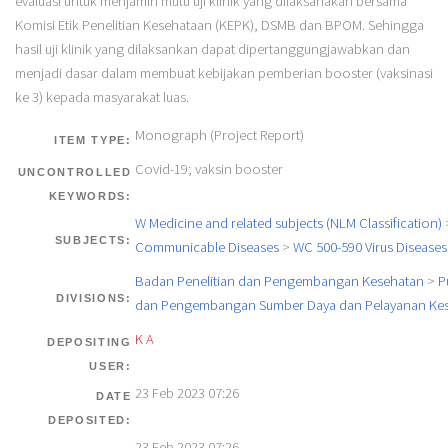
evaluasi untuk menjamin mutu uji klinik yang dilaksanakan bersama
Komisi Etik Penelitian Kesehataan (KEPK), DSMB dan BPOM. Sehingga
hasil uji klinik yang dilaksankan dapat dipertanggungjawabkan dan
menjadi dasar dalam membuat kebijakan pemberian booster (vaksinasi
ke 3) kepada masyarakat luas.
Monograph (Project Report)
ITEM TYPE:
Covid-19; vaksin booster
UNCONTROLLED
KEYWORDS:
W Medicine and related subjects (NLM Classification)
SUBJECTS:
Communicable Diseases
>
WC 500-590 Virus Diseases
Badan Penelitian dan Pengembangan Kesehatan
>
P
DIVISIONS:
dan Pengembangan Sumber Daya dan Pelayanan Ke
K A
DEPOSITING
USER:
23 Feb 2023 07:26
DATE
DEPOSITED:
23 Feb 2023 07:26