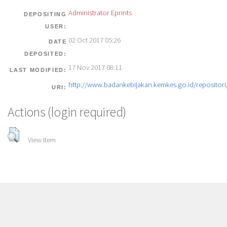
Administrator Eprints
DEPOSITING
USER:
02 Oct 2017 05:26
DATE
DEPOSITED:
17 Nov 2017 08:11
LAST MODIFIED:
http://www.badankebijakan.kemkes.go.id/repositori/
URI:
Actions (login required)
View Item