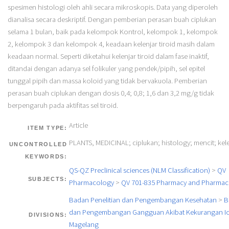
spesimen histologi oleh ahli secara mikroskopis. Data yang diperoleh
dianalisa secara deskriptif. Dengan pemberian perasan buah ciplukan
selama 1 bulan, baik pada kelompok Kontrol, kelompok 1, kelompok
2, kelompok 3 dan kelompok 4, keadaan kelenjar tiroid masih dalam
keadaan normal. Seperti diketahui kelenjar tiroid dalam fase inaktif,
ditandai dengan adanya sel folikuler yang pendek/pipih, sel epitel
tunggal pipih dan massa koloid yang tidak bervakuola. Pemberian
perasan buah ciplukan dengan dosis 0,4; 0,8; 1,6 dan 3,2 mg/g tidak
berpengaruh pada aktifitas sel tiroid.
Article
ITEM TYPE:
PLANTS, MEDICINAL; ciplukan; histology; mencit; kele
UNCONTROLLED
KEYWORDS:
QS-QZ Preclinical sciences (NLM Classification)
>
QV
SUBJECTS:
Pharmacology
>
QV 701-835 Pharmacy and Pharmace
Badan Penelitian dan Pengembangan Kesehatan
>
B
dan Pengembangan Gangguan Akibat Kekurangan I
DIVISIONS:
Magelang