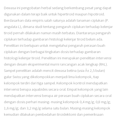
Dewasa ini pengobatan herbal sedang berkembang pesat yang dapat
digunakan dalam terapi baik untuk hipertiroid maupun hipotiroid.
Berdasarkan data empiris salah satunya adalah tanaman ciplukan (P.
angulata L), dimana studi tentang pengaruh ciplukan terhadap kelenjar
tiroid pernah dilakukan namun masih terbatas. Diantaranya pengaruh
ciplukan terhadap gambaran histologi kelenjar tiroid belum ada.
Penelitian ini bertujuan untuk mengetahui pengaruh perasan buah
ciplukan dengan berbagai tingkatan dosis terhadap gambaran
histologi kelenjar tiroid. Penelitian ini merupakan penelitian intervensi
dengan desain eksperimental murni rancangan acak lengkap (RAL).
Sampel penelitian adalah mencit dewasa betina (usia Â± 2,5 bulan)
galur Swiss yang dikelompokkan menjadi lima kelompok, tiap
kelompok terdiri dari tiga sampel. Kelompok kontrol mendapatkan
intervensi berupa aquabides secara oral. Empat kelompok yang lain
mendapatkan intervensi berupa air perasan buah ciplukan secara oral
dengan dosis perhari masing- masing kelompok 0,4 mg/g; 0,8 mg/g;
1,6 mg/g; dan 3,2 mg/g selama satu bulan. Masing-masing kelompok
kemudian dilakukan pembedahan tiroidektomi dan pemeriksaan