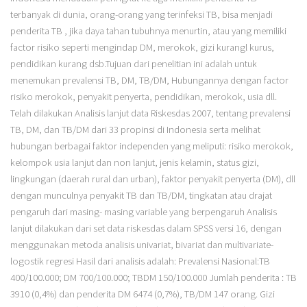
terbanyak di dunia, orang-orang yang terinfeksi TB, bisa menjadi
penderita TB , jika daya tahan tubuhnya menurtin, atau yang memiliki
factor risiko seperti mengindap DM, merokok, gizi kurangl kurus,
pendidikan kurang dsb.Tujuan dari penelitian ini adalah untuk
menemukan prevalensi TB, DM, TB/DM, Hubungannya dengan factor
risiko merokok, penyakit penyerta, pendidikan, merokok, usia dll.
Telah dilakukan Analisis lanjut data Riskesdas 2007, tentang prevalensi
TB, DM, dan TB/DM dari 33 propinsi di Indonesia serta melihat
hubungan berbagai faktor independen yang meliputi: risiko merokok,
kelompok usia lanjut dan non lanjut, jenis kelamin, status gizi,
lingkungan (daerah rural dan urban), faktor penyakit penyerta (DM), dll
dengan munculnya penyakit TB dan TB/DM, tingkatan atau drajat
pengaruh dari masing- masing variable yang berpengaruh Analisis
lanjut dilakukan dari set data riskesdas dalam SPSS versi 16, dengan
menggunakan metoda analisis univariat, bivariat dan multivariate-
logostik regresi Hasil dari analisis adalah: Prevalensi Nasional:TB
400/100.000; DM 700/100.000; TBDM 150/100.000 Jumlah penderita : TB
3910 (0,4%) dan penderita DM 6474 (0,7%), TB/DM 147 orang. Gizi