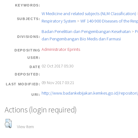
KEYWORDS:
W Medicine and related subjects (NLM Classification)
SUBJECTS:
Respiratory System
>
WF 140-900 Diseases of the Res
Badan Penelitian dan Pengembangan Kesehatan
>
P
DIVISIONS:
dan Pengembangan Bio Medis dan Farmasi
Administrator Eprints
DEPOSITING
USER:
02 Oct 2017 05:30
DATE
DEPOSITED:
09 Nov 2017 03:21
LAST MODIFIED:
http://www.badankebijakan.kemkes.go.id/repositori/
URI:
Actions (login required)
View Item