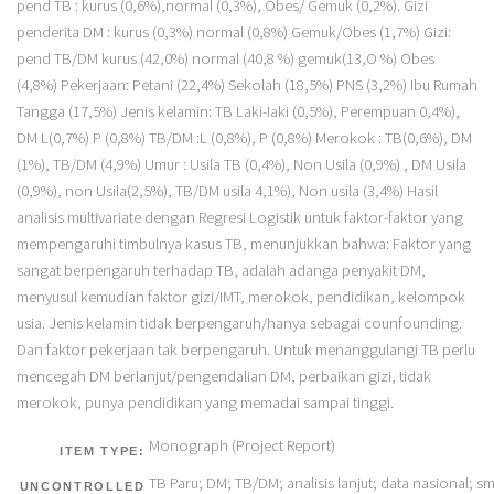
pend TB : kurus (0,6%),normal (0,3%), Obes/ Gemuk (0,2%). Gizi
penderita DM : kurus (0,3%) normal (0,8%) Gemuk/Obes (1,7%) Gizi:
pend TB/DM kurus (42,0%) normal (40,8 %) gemuk(13,O %) Obes
(4,8%) Pekerjaan: Petani (22,4%) Sekolah (18,5%) PNS (3,2%) Ibu Rumah
Tangga (17,5%) Jenis kelamin: TB Laki-Iaki (0,5%), Perempuan 0,4%),
DM L(0,7%) P (0,8%) TB/DM :L (0,8%), P (0,8%) Merokok : TB(0,6%), DM
(1%), TB/DM (4,9%) Umur : Usila TB (0,4%), Non Usila (0,9%) , DM Usila
(0,9%), non Usila(2,5%), TB/DM usila 4,1%), Non usila (3,4%) Hasil
analisis multivariate dengan Regresi Logistik untuk faktor-faktor yang
mempengaruhi timbulnya kasus TB, menunjukkan bahwa: Faktor yang
sangat berpengaruh terhadap TB, adalah adanga penyakit DM,
menyusul kemudian faktor gizi/IMT, merokok, pendidikan, kelompok
usia. Jenis kelamin tidak berpengaruh/hanya sebagai counfounding.
Dan faktor pekerjaan tak berpengaruh. Untuk menanggulangi TB perlu
mencegah DM berlanjut/pengendalian DM, perbaikan gizi, tidak
merokok, punya pendidikan yang memadai sampai tinggi.
Monograph (Project Report)
ITEM TYPE:
TB Paru; DM; TB/DM; analisis lanjut; data nasional; 
UNCONTROLLED