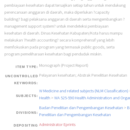
pembiayaan kesehatan dapat tersajikan setiap tahun untuk mendukung
perencanaan anggaran di daerah, maka diperlukan ?capacity
building? bagi pelaksana anggaran di daerah serta mengembangkan ?
management support system? untuk mendeteksi pembiayaan
kesehatan di daerah. Dinas Kesehatan Kabupaten/Kota harus mampu
melakukan ?health accounting? secara komprehensif yang lebih
memfokuskan pada program yang termasuk public goods, serta
program pemeliharaan kesehatan bagi penduduk miskin.
Monograph (Project Report)
ITEM TYPE:
Pelayanan kesehatan; Abstrak Penelitian Kesehatan
UNCONTROLLED
KEYWORDS:
W Medicine and related subjects (NLM Classification)
SUBJECTS:
Health
>
WA 525-590 Health Administration and Orga
Badan Penelitian dan Pengembangan Kesehatan
>
B
DIVISIONS:
Penelitian dan Pengembangan Kesehatan
Administrator Eprints
DEPOSITING