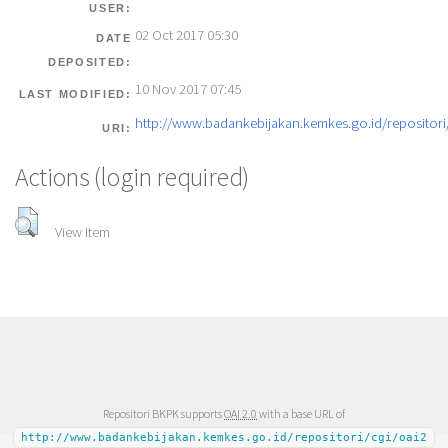
USER:
02 Oct 2017 05:30
DATE
DEPOSITED:
10 Nov 2017 07:45
LAST MODIFIED:
http://www.badankebijakan.kemkes.go.id/repositori/
URI:
Actions (login required)
View Item
Repositori BKPK supports
OAI 2.0
with a base URL of
http://www.badankebijakan.kemkes.go.id/repositori/cgi/oai2