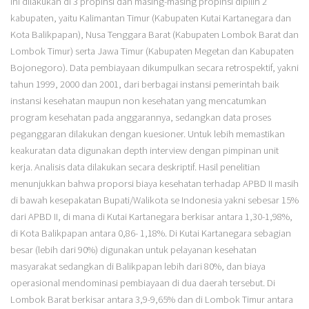
ini dilakukan di 3 propinsi dan masing-masing propinsi dipilih 2
kabupaten, yaitu Kalimantan Timur (Kabupaten Kutai Kartanegara dan
Kota Balikpapan), Nusa Tenggara Barat (Kabupaten Lombok Barat dan
Lombok Timur) serta Jawa Timur (Kabupaten Megetan dan Kabupaten
Bojonegoro). Data pembiayaan dikumpulkan secara retrospektif, yakni
tahun 1999, 2000 dan 2001, dari berbagai instansi pemerintah baik
instansi kesehatan maupun non kesehatan yang mencatumkan
program kesehatan pada anggarannya, sedangkan data proses
peganggaran dilakukan dengan kuesioner. Untuk lebih memastikan
keakuratan data digunakan depth interview dengan pimpinan unit
kerja. Analisis data dilakukan secara deskriptif. Hasil penelitian
menunjukkan bahwa proporsi biaya kesehatan terhadap APBD II masih
di bawah kesepakatan Bupati/Walikota se Indonesia yakni sebesar 15%
dari APBD II, di mana di Kutai Kartanegara berkisar antara 1,30-1,98%,
di Kota Balikpapan antara 0,86- 1,18%. Di Kutai Kartanegara sebagian
besar (lebih dari 90%) digunakan untuk pelayanan kesehatan
masyarakat sedangkan di Balikpapan lebih dari 80%, dan biaya
operasional mendominasi pembiayaan di dua daerah tersebut. Di
Lombok Barat berkisar antara 3,9-9,65% dan di Lombok Timur antara