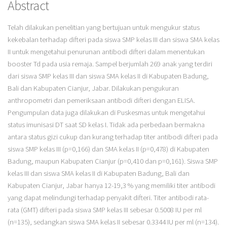
Abstract
Telah dilakukan penelitian yang bertujuan untuk mengukur status
kekebalan terhadap difteri pada siswa SMP kelas III dan siswa SMA kelas
II untuk mengetahui penurunan antibodi difteri dalam menentukan
booster Td pada usia remaja. Sampel berjumlah 269 anak yang terdiri
dari siswa SMP kelas III dan siswa SMA kelas II di Kabupaten Badung,
Bali dan Kabupaten Cianjur, Jabar. Dilakukan pengukuran
anthropometri dan pemeriksaan antibodi difteri dengan ELISA.
Pengumpulan data juga dilakukan di Puskesmas untuk mengetahui
status imunisasi DT saat SD kelas I. Tidak ada perbedaan bermakna
antara status gizi cukup dan kurang terhadap titer antibodi difteri pada
siswa SMP kelas III (p=0,166) dan SMA kelas II (p=0,478) di Kabupaten
Badung, maupun Kabupaten Cianjur (p=0,410 dan p=0,161). Siswa SMP
kelas III dan siswa SMA kelas II di Kabupaten Badung, Bali dan
Kabupaten Cianjur, Jabar hanya 12-19,3 % yang memiliki titer antibodi
yang dapat melindungi terhadap penyakit difteri. Titer antibodi rata-
rata (GMT) difteri pada siswa SMP kelas III sebesar 0.5008 IU per ml
(n=135), sedangkan siswa SMA kelas II sebesar 0.3344 IU per ml (n=134).