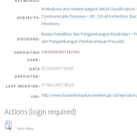
KEYWORDS:
W Medicine and related subjects (NLM Classification)
Communicable Diseases
>
WC 195-425 Infection. Bact
SUBJECTS:
Infections
Badan Penelitian dan Pengembangan Kesehatan
>
P
DIVISIONS:
dan Pengembangan Pemberantasan Penyakit
Administrator Eprints
DEPOSITING
USER:
02 Oct 2017 05:30
DATE
DEPOSITED:
07 Nov 2017 08:10
LAST MODIFIED:
http://www.badankebijakan.kemkes.go.id/repositori/
URI:
Actions (login required)
View Item