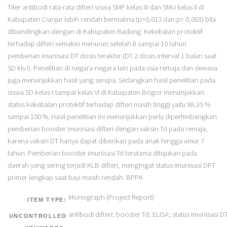
Titer antibodi rata-rata difteri siswa SMP kelas III dan SMU kelas II di
Kabupaten Cianjur lebih rendah bermakna (p=0,013 dan p= 0,003) bila
dibandingkan dengan di Kabupaten Badung. Kekebalan protektif
terhadap difteri semakin menurun setelah 8 sampai 10 tahun
pemberian imunisasi DT dosis terakhir (DT 2 dosis interval 1 bulan saat
SD kls I). Penelitian di negara-negara lain pada usia remaja dan dewasa
juga menunjukkan hasil yang serupa. Sedangkan hasil penelitian pada
siswa SD kelas I sampai kelas VI di Kabupaten Bogor menunjukkan
status kekebalan protektif terhadap difteri masih tinggi yaitu 98,35 %
sampai 100 %. Hasil penelitian ini menunjukkan perlu dipertimbangkan
pemberian booster imunisasi difteri dengan vaksin Td pada remaja,
karena vaksin DT hanya dapat diberikan pada anak hingga umur 7
tahun. Pemberian booster imunisasi Td terutama ditujukan pada
daerah yang sering terjadi KLB difteri, mengingat status imunisasi DPT
primer lengkap saat bayi masih rendah. BPPK
Monograph (Project Report)
ITEM TYPE:
antibodi difteri; booster Td; ELISA; status imunisasi 
UNCONTROLLED