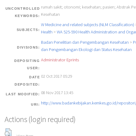
rumah sakit; otonomi; kesehatan; pasien; Abstrak Pen
UNCONTROLLED
Kesehatan
KEYWORDS:
W Medicine and related subjects (NLM Classification)
SUBJECTS:
Health
>
WA 525-590 Health Administration and Orga
Badan Penelitian dan Pengembangan Kesehatan
>
P
DIVISIONS:
dan Pengembangan Ekologi dan Status Kesehatan
Administrator Eprints
DEPOSITING
USER:
02 Oct 2017 05:29
DATE
DEPOSITED:
08 Nov 2017 13:45
LAST MODIFIED:
http://www.badankebijakan.kemkes.go.id/repositori/
URI:
Actions (login required)
View Item