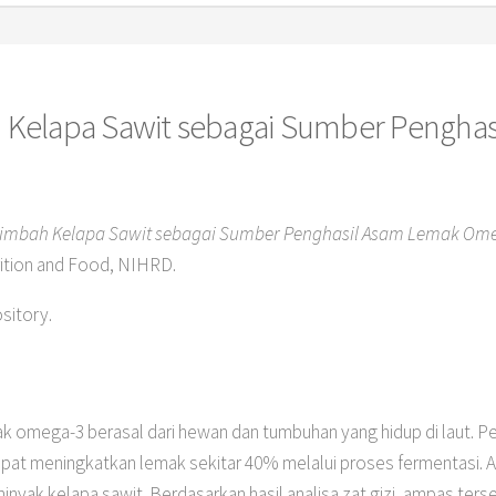
Kelapa Sawit sebagai Sumber Pengha
imbah Kelapa Sawit sebagai Sumber Penghasil Asam Lemak Ome
ition and Food, NIHRD.
ository.
k omega-3 berasal dari hewan dan tumbuhan yang hidup di laut. Pe
pat meningkatkan lemak sekitar 40% melalui proses fermentasi.
 minyak kelapa sawit. Berdasarkan hasil analisa zat gizi, ampas t