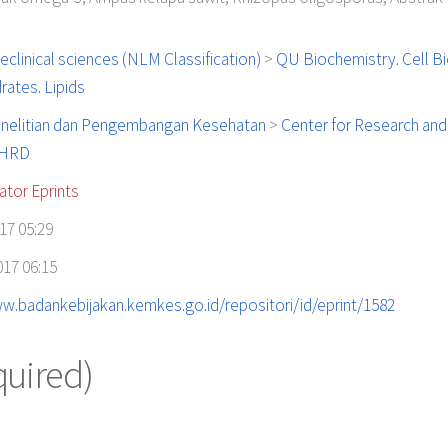
clinical sciences (NLM Classification)
>
QU Biochemistry. Cell B
ates. Lipids
nelitian dan Pengembangan Kesehatan
>
Center for Research and
IHRD
ator Eprints
17 05:29
17 06:15
w.badankebijakan.kemkes.go.id/repositori/id/eprint/1582
quired)