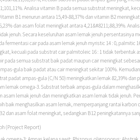
1;101,11%. Analisa vitamin B pada semua substrat meningkat, kec
. Vitamin B1 menurun antara 15,49-88,37% dan vitamin B2 meningka
,23% dan asam folat meningkat antara 4,21&#8211;88,39%. Analisa
dak jenuh. Secara keseluruhan asam lemak jenuh persentasinya me
a fermentasi cair pada asam lemak jenuh myristic 14 : 0, palmitic 16 
gkat, kecuali pada substrat cair palmitoleic 16 : 1 tidak terbentu
ir pada semua substrat baik padat maupun cair meningkat sebesa
ampas-gula baik padat atau cair meningkat sekitar 100%. Kemudian 
strat padat ampas-gula (C/N 50) meningkatkan lemak 82,39% dan 
sam lemak omega-3. Substrat terbaik ampas-gula dalam menghas
 asam lemak jenuh dan meningkatkan asam lemak tidak jenuh. Pen
 lebih baik menghasilkan asam lemak, memperpanjang rantai karb
, B2 dan asam folat meningkat, sedangkan B12 peningkatannya sang
h (Project Report)
ak omega-3; Ampas kelapa sawit; Rhizopus oligosporus; Abstrak 