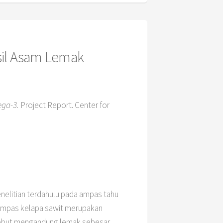
sil Asam Lemak
ga-3.
Project Report. Center for
nelitian terdahulu pada ampas tahu
 Ampas kelapa sawit merupakan
ersebut mengandung lemak sebesar