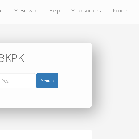
ut
Browse
Help
Resources
Policies
i BKPK
Search