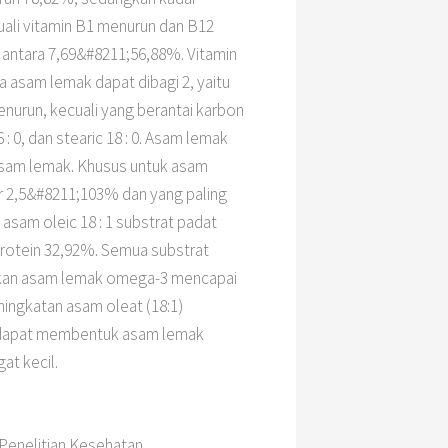
uali vitamin B1 menurun dan B12
t antara 7,69&#8211;56,88%. Vitamin
 asam lemak dapat dibagi 2, yaitu
nurun, kecuali yang berantai karbon
: 0, dan stearic 18 : 0. Asam lemak
k asam lemak. Khusus untuk asam
r 2,5&#8211;103% dan yang paling
asam oleic 18 : 1 substrat padat
protein 32,92%. Semua substrat
ilkan asam lemak omega-3 mencapai
ingkatan asam oleat (18:1)
on dapat membentuk asam lemak
at kecil.
Penelitian Kesehatan