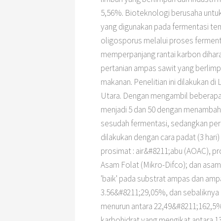
5,56%. Bioteknologi berusaha untu
yang digunakan pada fermentasi te
oligosporus melalui proses ferment
memperpanjang rantai karbon dihara
pertanian ampas sawit yang berlim
makanan. Penelitian ini dilakukan d
Utara. Dengan mengambil beberapa 
menjadi 5 dan 50 dengan menambah s
sesudah fermentasi, sedangkan perla
dilakukan dengan cara padat (3 hari
prosimat : air&#8211;abu (AOAC), prot
Asam Folat (Mikro-Difco); dan asa
'baik' pada substrat ampas dan ampa
3.56&#8211;29,05%, dan sebaliknya 
menurun antara 22,49&#8211;162,5%,
karbohidrat yang mengikat antara 