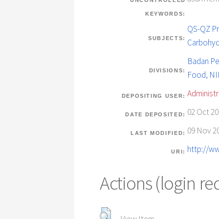
UNCONTROLLED
KEYWORDS:
QS-QZ Pre
SUBJECTS:
Carbohydr
Badan Pe
DIVISIONS:
Food, N
Administr
DEPOSITING USER:
02 Oct 20
DATE DEPOSITED:
09 Nov 20
LAST MODIFIED:
http://ww
URI:
Actions (login re
View Item