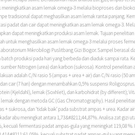
k meningkatkan asam lemak omega-3 melalui bioproses dan bioko
mpe tradisional dapat meghasilkan asam lemak rantai panjang. K
asi padat dan cair dapat meningkatkan asam lemak omega-3. Mela
pkan dapat meningkatkan produksi asam lemak. Tujuan penelitian
pah untuk menghasilkan asam lemak omega-3 melalui proses ferme
i Laboratorium Mikrobilogi Puslitbang Gizi Bogor. Sampel berasal d
batch produksi pada hari yang berbeda dan diaduk sampai rata. 
umber Nitrogen (urea) dan karbon (sukrosa). Kontrol penelitian 
kuan adalah C/N rasio 5 (ampas + urea + air) dan C/N rasio (50 am
) dan cair (7 hari) dengan menambahkan 0,5% suspensi Roligosprus.
ein (Kjeldahl), lemak (Soxhlet), dan karbohidrat (by different); Vit
m lemak dengan metoda GC (Gas Chromatography). Hasil penelit
s + sukrosa, dan 'tidak baik' pada substrat ampas + urea. Kadar ai
kadar abu meningkat antara 1,73&#8211;44,87%. Analisa zat gizi u
 kecuali fermentasi padat ampas-gula yang meningkat 119,08 %. In
13,41&#8211;61,05%, kecuali substrat padat ampas-gula yang men