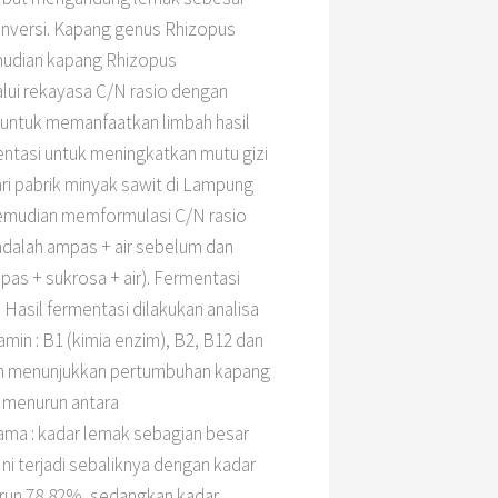
nversi. Kapang genus Rhizopus
emudian kapang Rhizopus
lui rekayasa C/N rasio dengan
 untuk memanfaatkan limbah hasil
ntasi untuk meningkatkan mutu gizi
ari pabrik minyak sawit di Lampung
Kemudian memformulasi C/N rasio
adalah ampas + air sebelum dan
pas + sukrosa + air). Fermentasi
 Hasil fermentasi dilakukan analisa
amin : B1 (kimia enzim), B2, B12 dan
ian menunjukkan pertumbuhan kapang
r menurun antara
tama : kadar lemak sebagian besar
i terjadi sebaliknya dengan kadar
urun 78,82%, sedangkan kadar