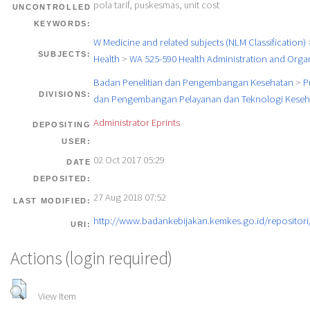
pola tarif, puskesmas, unit cost
UNCONTROLLED
KEYWORDS:
W Medicine and related subjects (NLM Classification)
SUBJECTS:
Health
>
WA 525-590 Health Administration and Orga
Badan Penelitian dan Pengembangan Kesehatan
>
P
DIVISIONS:
dan Pengembangan Pelayanan dan Teknologi Keseh
Administrator Eprints
DEPOSITING
USER:
02 Oct 2017 05:29
DATE
DEPOSITED:
27 Aug 2018 07:52
LAST MODIFIED:
http://www.badankebijakan.kemkes.go.id/repositori/
URI:
Actions (login required)
View Item