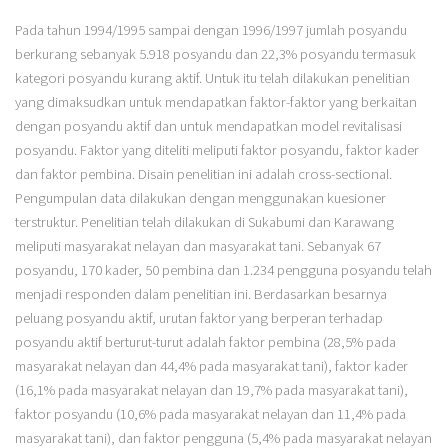
Pada tahun 1994/1995 sampai dengan 1996/1997 jumlah posyandu
berkurang sebanyak 5.918 posyandu dan 22,3% posyandu termasuk
kategori posyandu kurang aktif. Untuk itu telah dilakukan penelitian
yang dimaksudkan untuk mendapatkan faktor-faktor yang berkaitan
dengan posyandu aktif dan untuk mendapatkan model revitalisasi
posyandu. Faktor yang diteliti meliputi faktor posyandu, faktor kader
dan faktor pembina. Disain penelitian ini adalah cross-sectional.
Pengumpulan data dilakukan dengan menggunakan kuesioner
terstruktur. Penelitian telah dilakukan di Sukabumi dan Karawang
meliputi masyarakat nelayan dan masyarakat tani. Sebanyak 67
posyandu, 170 kader, 50 pembina dan 1.234 pengguna posyandu telah
menjadi responden dalam penelitian ini. Berdasarkan besarnya
peluang posyandu aktif, urutan faktor yang berperan terhadap
posyandu aktif berturut-turut adalah faktor pembina (28,5% pada
masyarakat nelayan dan 44,4% pada masyarakat tani), faktor kader
(16,1% pada masyarakat nelayan dan 19,7% pada masyarakat tani),
faktor posyandu (10,6% pada masyarakat nelayan dan 11,4% pada
masyarakat tani), dan faktor pengguna (5,4% pada masyarakat nelayan