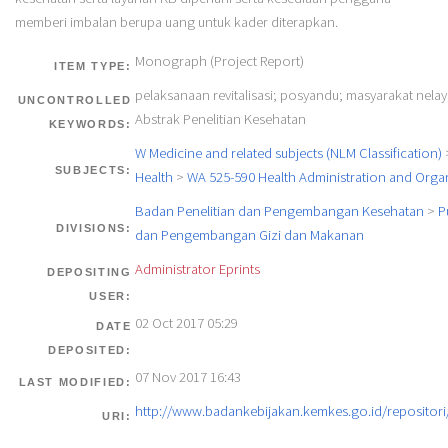
memberi imbalan berupa uang untuk kader diterapkan.
Monograph (Project Report)
ITEM TYPE:
pelaksanaan revitalisasi; posyandu; masyarakat nelay
UNCONTROLLED
Abstrak Penelitian Kesehatan
KEYWORDS:
W Medicine and related subjects (NLM Classification)
SUBJECTS:
Health
>
WA 525-590 Health Administration and Orga
Badan Penelitian dan Pengembangan Kesehatan
>
P
DIVISIONS:
dan Pengembangan Gizi dan Makanan
Administrator Eprints
DEPOSITING
USER:
02 Oct 2017 05:29
DATE
DEPOSITED:
07 Nov 2017 16:43
LAST MODIFIED:
http://www.badankebijakan.kemkes.go.id/repositori/
URI: