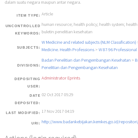
dalam suatu negara maupun antar negara.
Article
ITEM TYPE:
human resource; health policy; health system; health
UNCONTROLLED
buletin penelitian kesehatan
KEYWORDS:
W Medicine and related subjects (NLM Classification)
SUBJECTS:
Medicine. Health Professions
>
W 87-96 Professional 
Badan Penelitian dan Pengembangan Kesehatan
>
B
DIVISIONS:
Penelitian dan Pengembangan Kesehatan
Administrator Eprints
DEPOSITING
USER:
02 Oct 2017 05:29
DATE
DEPOSITED:
17 Nov 2017 04:19
LAST MODIFIED:
http://www.badankebijakan.kemkes.go.id/repositori/
URI: