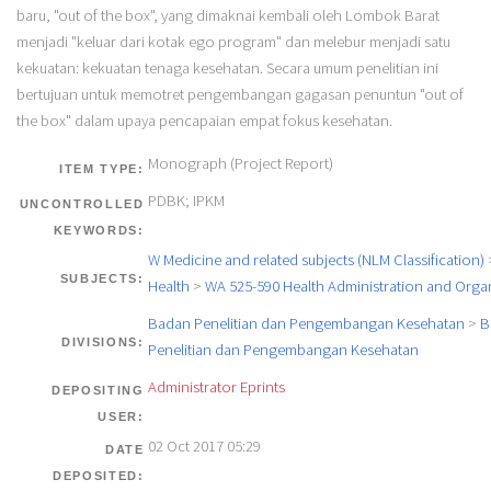
baru, "out of the box", yang dimaknai kembali oleh Lombok Barat
menjadi "keluar dari kotak ego program" dan melebur menjadi satu
kekuatan: kekuatan tenaga kesehatan. Secara umum penelitian ini
bertujuan untuk memotret pengembangan gagasan penuntun "out of
the box" dalam upaya pencapaian empat fokus kesehatan.
Monograph (Project Report)
ITEM TYPE:
PDBK; IPKM
UNCONTROLLED
KEYWORDS:
W Medicine and related subjects (NLM Classification)
SUBJECTS:
Health
>
WA 525-590 Health Administration and Orga
Badan Penelitian dan Pengembangan Kesehatan
>
B
DIVISIONS:
Penelitian dan Pengembangan Kesehatan
Administrator Eprints
DEPOSITING
USER:
02 Oct 2017 05:29
DATE
DEPOSITED: