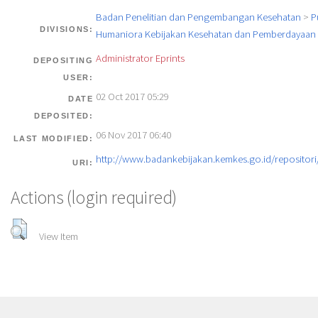
Badan Penelitian dan Pengembangan Kesehatan
>
P
DIVISIONS:
Humaniora Kebijakan Kesehatan dan Pemberdayaan 
Administrator Eprints
DEPOSITING
USER:
02 Oct 2017 05:29
DATE
DEPOSITED:
06 Nov 2017 06:40
LAST MODIFIED:
http://www.badankebijakan.kemkes.go.id/repositori/
URI:
Actions (login required)
View Item