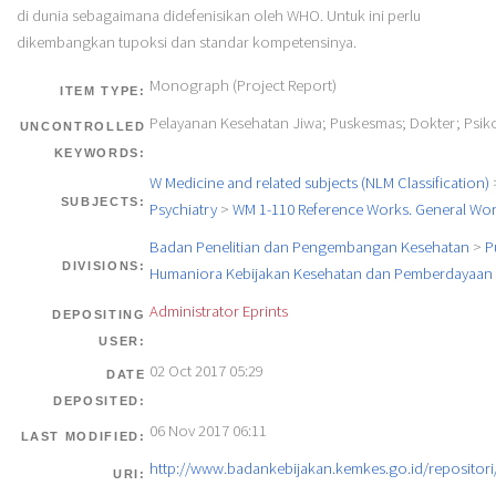
di dunia sebagaimana didefenisikan oleh WHO. Untuk ini perlu
dikembangkan tupoksi dan standar kompetensinya.
Monograph (Project Report)
ITEM TYPE:
Pelayanan Kesehatan Jiwa; Puskesmas; Dokter; Psik
UNCONTROLLED
KEYWORDS:
W Medicine and related subjects (NLM Classification)
SUBJECTS:
Psychiatry
>
WM 1-110 Reference Works. General Wo
Badan Penelitian dan Pengembangan Kesehatan
>
P
DIVISIONS:
Humaniora Kebijakan Kesehatan dan Pemberdayaan 
Administrator Eprints
DEPOSITING
USER:
02 Oct 2017 05:29
DATE
DEPOSITED:
06 Nov 2017 06:11
LAST MODIFIED:
http://www.badankebijakan.kemkes.go.id/repositori/
URI: