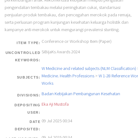
pengendalian tembakau melalui peningkatan cukai, standarisasi
penjualan produk tembakau, dan pencegahan merokok pada remaja,
serta perluasan program kunjungan kesehatan keluarga holistik dan
kampanye anti-merokok untuk mengurangi prevalensi stunting.
Conference or Workshop Item (Paper)
ITEM TYPE:
SiBijaKs Awards 2024
UNCONTROLLED
KEYWORDS:
W Medicine and related subjects (NLM Classification)
Medicine. Health Professions
>
W 1-28 Reference Wor
SUBJECTS:
Works
Badan Kebijakan Pembangunan Kesehatan
DIVISIONS:
Eka Aji Mustofa
DEPOSITING
USER:
09 Jul 2025 00:34
DATE
DEPOSITED:
09 Jul 2025 00:34