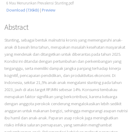
6 Mau Menurunkan Prevalensi Stunting.pdf
Download (736kB)
|
Preview
Abstract
Stunting, sebagai bentuk malnutrisi kronis yang memengaruhi anak-
anak di bawah lima tahun, merupakan masalah kesehatan masyarakat
yang mendesak dan ditargetkan untuk diberantas pada tahun 2025.
Kondisi ini ditandai dengan pertumbuhan dan perkembangan yang
terganggu, serta memiliki dampak jangka panjang terhadap kinerja
kognitif, pencapaian pendidikan, dan produktivitas ekonomi. Di
Indonesia, sekitar 21,5% anak-anak mengalami stunting pada tahun
2023, jauh di atas target RPJMN sebesar 14%. Konsumsi tembakau
merupakan faktor signifikan yang berkontribusi, karena keluarga
dengan anggota perokok cenderung mengalokasikan lebih sedikit
anggaran untuk makanan bergizi, sehingga mengurangi asupan nutrisi
ibu hamil dan anak-anak. Paparan asap rokok juga meningkatkan
risiko infeksi saluran pernapasan, yang semakin menghambat
perkembangan anak. Rekomendasi kebijakan meliputi penguatan