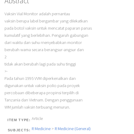
Abstract
Vaksin Vial Monitor adalah pernantau
vaksin berupa label bergambar yang dilekatkan
pada botol vaksin untuk mencatat paparan panas
kumulatif yang berlebihan. Pengaruh gabungan
dari waktu dan suhu rnenyebabkan monitor
berubah wama secara berangsur-angsur dan
2
tidak akan berubah lagi pada suhu tinggi
>·
Pada tahun 1995 VVM diperkenalkan dan
digunakan untuk vaksin polio pada proyek
percobaan dibeberapa propinsi terpilih di
Tanzania dan Vietnam. Dengan penggunaan
WM jumlah vaksin terbuang menurun.
Article
ITEM TYPE:
R Medicine
>
R Medicine (General)
SUBJECTS: