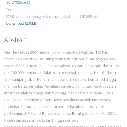
Text
20692-studi-monitoring-efek-samping-obat-antit-91f27059.pdf
Download (230kB)
Abstract
Hasil Riskesdas 2007 menunjukkan kasus Tuberkulosis (TB) Paru
ditemukan merata di seluruh provinsi di Indonesia, sedangkan hasil
Riskesdas 2010 menunjukkan prevalensi TB paru nasional adalah 725
per 100.000 penduduk. Salah satu penyebab putusnya terapi adalah
efek samping obat. Hal ini menimbulkan resistensi kuman sehingga
memperberat penyakit. Penelitian ini bertujuan untuk mendapatkan
informasi efek samping akibat penggunaan obat antituberkulosis
(OAT) dan kepatuhan pasien. Jenis penelitian adalah time series,
dilakukan terhadap pasien baru penderita tuberkulosis di 10
puskesmas di Provinsi Banten dan Jawa Barat pada bulan Mei 2011.
Pasien diikuti selama 6 bulan hingga periode
penelitian berakhir. Pasien diwawancara mengenai efek samping obat