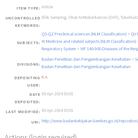
Article
ITEM TYPE:
Efek Samping, Obat Antituberkulosis (OAT), Tuberkulo
UNCONTROLLED
KEYWORDS:
QS-QZ Preclinical sciences (NLM Classification)
>
QV 
W Medicine and related subjects (NLM Classification)
SUBJECTS:
Respiratory System
>
WF 140-900 Diseases of the Res
Badan Penelitian dan Pengembangan Kesehatan
>
S
DIVISIONS:
Badan Penelitian dan Pengembangan Kesehatan
K A
DEPOSITING
USER:
05 Apr 2024 05:01
DATE
DEPOSITED:
05 Apr 2024 05:01
LAST MODIFIED:
http://www.badankebijakan.kemkes.go.id/repositori/
URI:
Actions (login required)