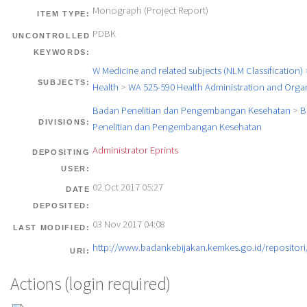
Monograph (Project Report)
ITEM TYPE:
PDBK
UNCONTROLLED
KEYWORDS:
W Medicine and related subjects (NLM Classification)
SUBJECTS:
Health
>
WA 525-590 Health Administration and Orga
Badan Penelitian dan Pengembangan Kesehatan
>
B
DIVISIONS:
Penelitian dan Pengembangan Kesehatan
Administrator Eprints
DEPOSITING
USER:
02 Oct 2017 05:27
DATE
DEPOSITED:
03 Nov 2017 04:08
LAST MODIFIED:
http://www.badankebijakan.kemkes.go.id/repositori/
URI:
Actions (login required)