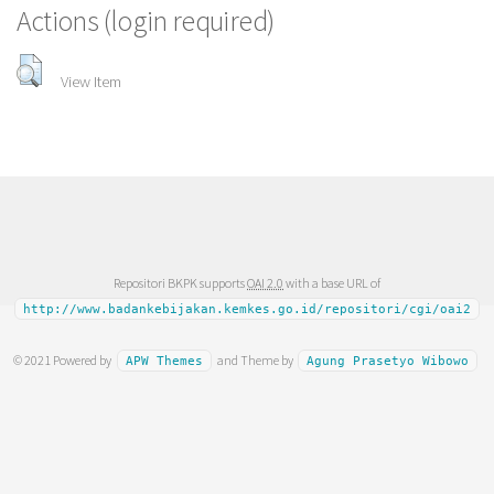
Actions (login required)
View Item
Repositori BKPK supports
OAI 2.0
with a base URL of
http://www.badankebijakan.kemkes.go.id/repositori/cgi/oai2
© 2021 Powered by
and Theme by
APW Themes
Agung Prasetyo Wibowo