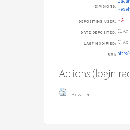
Badan
DIVISIONS:
Keseh
K A
DEPOSITING USER:
01 Apr
DATE DEPOSITED:
01 Apr
LAST MODIFIED:
http:
URI:
Actions (login re
View Item