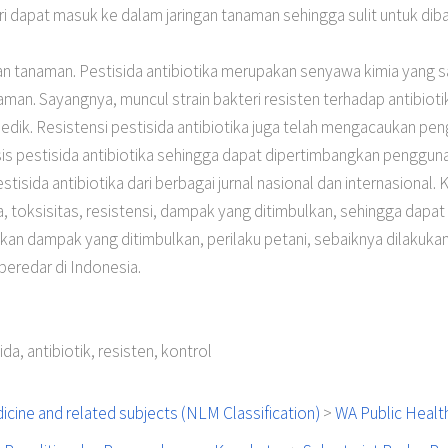
ri dapat masuk ke dalam jaringan tanaman sehingga sulit untuk 
n tanaman. Pestisida antibiotika merupakan senyawa kimia yang s
aman. Sayangnya, muncul strain bakteri resisten terhadap antibioti
edik. Resistensi pestisida antibiotika juga telah mengacaukan pe
isis pestisida antibiotika sehingga dapat dipertimbangkan penggu
tisida antibiotika dari berbagai jurnal nasional dan internasional. 
rja, toksisitas, resistensi, dampak yang ditimbulkan, sehingga dapa
 dampak yang ditimbulkan, perilaku petani, sebaiknya dilakukan 
 beredar di Indonesia.
e
ida, antibiotik, resisten, kontrol
cine and related subjects (NLM Classification)
>
WA Public Healt