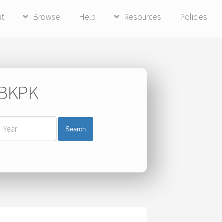
ut
Browse
Help
Resources
Policies
i BKPK
Search