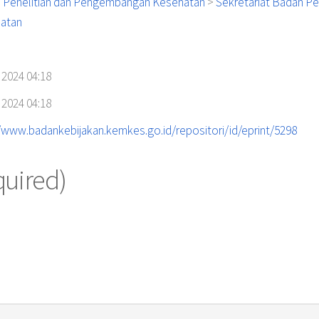
 Penelitian dan Pengembangan Kesehatan
>
Sekretariat Badan P
atan
 2024 04:18
 2024 04:18
//www.badankebijakan.kemkes.go.id/repositori/id/eprint/5298
quired)