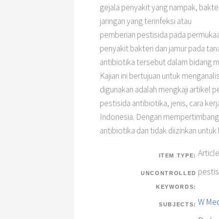
gejala penyakit yang nampak, bakte
jaringan yang terinfeksi atau
pemberian pestisida pada permukaa
penyakit bakteri dan jamur pada tan
antibiotika tersebut dalam bidang m
Kajian ini bertujuan untuk menganal
digunakan adalah mengkaji artikel pes
pestisida antibiotika, jenis, cara ke
Indonesia. Dengan mempertimbangkan
antibiotika dan tidak diizinkan untuk
Articl
ITEM TYPE:
pestis
UNCONTROLLED
KEYWORDS:
W Medi
SUBJECTS: