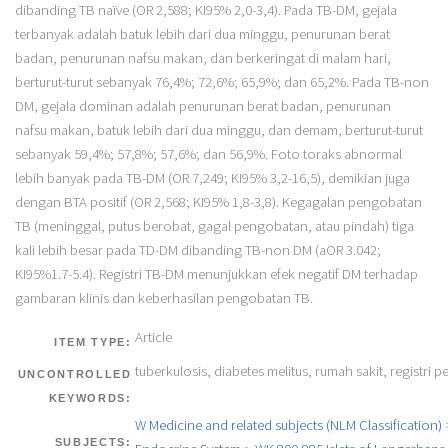
dibanding TB naïve (OR 2,588; KI95% 2,0-3,4). Pada TB-DM, gejala
terbanyak adalah batuk lebih dari dua minggu, penurunan berat
badan, penurunan nafsu makan, dan berkeringat di malam hari,
berturut-turut sebanyak 76,4%; 72,6%; 65,9%; dan 65,2%. Pada TB-non
DM, gejala dominan adalah penurunan berat badan, penurunan
nafsu makan, batuk lebih dari dua minggu, dan demam, berturut-turut
sebanyak 59,4%; 57,8%; 57,6%; dan 56,9%. Foto toraks abnormal
lebih banyak pada TB-DM (OR 7,249; KI95% 3,2-16,5), demikian juga
dengan BTA positif (OR 2,568; KI95% 1,8-3,8). Kegagalan pengobatan
TB (meninggal, putus berobat, gagal pengobatan, atau pindah) tiga
kali lebih besar pada TD-DM dibanding TB-non DM (aOR 3.042;
KI95%1.7-5.4). Registri TB-DM menunjukkan efek negatif DM terhadap
gambaran klinis dan keberhasilan pengobatan TB.
Article
ITEM TYPE:
tuberkulosis, diabetes melitus, rumah sakit, registri p
UNCONTROLLED
KEYWORDS:
W Medicine and related subjects (NLM Classification)
SUBJECTS: