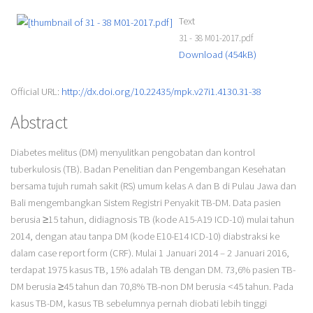
Text
31 - 38 M01-2017.pdf
Download (454kB)
Official URL:
http://dx.doi.org/10.22435/mpk.v27i1.4130.31-38
Abstract
Diabetes melitus (DM) menyulitkan pengobatan dan kontrol
tuberkulosis (TB). Badan Penelitian dan Pengembangan Kesehatan
bersama tujuh rumah sakit (RS) umum kelas A dan B di Pulau Jawa dan
Bali mengembangkan Sistem Registri Penyakit TB-DM. Data pasien
berusia ≥15 tahun, didiagnosis TB (kode A15-A19 ICD-10) mulai tahun
2014, dengan atau tanpa DM (kode E10-E14 ICD-10) diabstraksi ke
dalam case report form (CRF). Mulai 1 Januari 2014 – 2 Januari 2016,
terdapat 1975 kasus TB, 15% adalah TB dengan DM. 73,6% pasien TB-
DM berusia ≥45 tahun dan 70,8% TB-non DM berusia <45 tahun. Pada
kasus TB-DM, kasus TB sebelumnya pernah diobati lebih tinggi