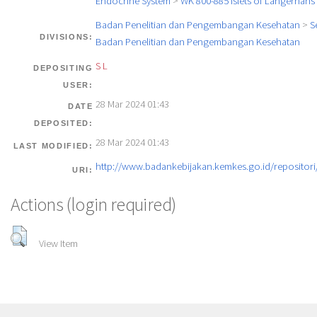
Endocrine System
>
WK 800-885 Islets of Langerhans
Badan Penelitian dan Pengembangan Kesehatan
>
S
DIVISIONS:
Badan Penelitian dan Pengembangan Kesehatan
S L
DEPOSITING
USER:
28 Mar 2024 01:43
DATE
DEPOSITED:
28 Mar 2024 01:43
LAST MODIFIED:
http://www.badankebijakan.kemkes.go.id/repositori/
URI:
Actions (login required)
View Item