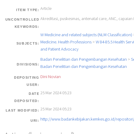
Article
ITEM TYPE:
Akreditasi, puskesmas, antenatal care, ANC, capaian
UNCONTROLLED
KEYWORDS:
W Medicine and related subjects (NLM Classification)
Medicine. Health Professions
>
W 84-85.5 Health Servi
SUBJECTS:
and Patient Advocacy
Badan Penelitian dan Pengembangan Kesehatan
>
S
DIVISIONS:
Badan Penelitian dan Pengembangan Kesehatan
Dini Novian
DEPOSITING
USER:
25 Mar 2024 05:23
DATE
DEPOSITED:
25 Mar 2024 05:23
LAST MODIFIED:
http://www.badankebijakan.kemkes.go.id/repositori/
URI: