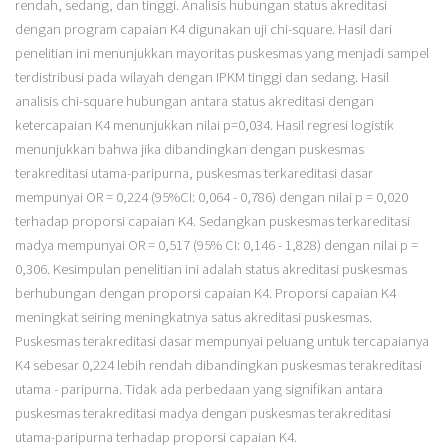
rendah, sedang, dan tinggi. Analisis hubungan status akreditasi
dengan program capaian K4 digunakan uji chi-square. Hasil dari
penelitian ini menunjukkan mayoritas puskesmas yang menjadi sampel
terdistribusi pada wilayah dengan IPKM tinggi dan sedang. Hasil
analisis chi-square hubungan antara status akreditasi dengan
ketercapaian K4 menunjukkan nilai p=0,034. Hasil regresi logistik
menunjukkan bahwa jika dibandingkan dengan puskesmas
terakreditasi utama-paripurna, puskesmas terkareditasi dasar
mempunyai OR = 0,224 (95%CI: 0,064 - 0,786) dengan nilai p = 0,020
terhadap proporsi capaian K4. Sedangkan puskesmas terkareditasi
madya mempunyai OR = 0,517 (95% CI: 0,146 - 1,828) dengan nilai p =
0,306. Kesimpulan penelitian ini adalah status akreditasi puskesmas
berhubungan dengan proporsi capaian K4. Proporsi capaian K4
meningkat seiring meningkatnya satus akreditasi puskesmas.
Puskesmas terakreditasi dasar mempunyai peluang untuk tercapaianya
K4 sebesar 0,224 lebih rendah dibandingkan puskesmas terakreditasi
utama - paripurna. Tidak ada perbedaan yang signifikan antara
puskesmas terakreditasi madya dengan puskesmas terakreditasi
utama-paripurna terhadap proporsi capaian K4.