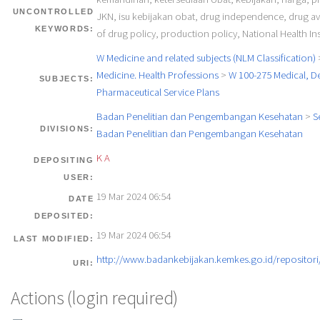
UNCONTROLLED
JKN, isu kebijakan obat, drug independence, drug avai
KEYWORDS:
of drug policy, production policy, National Health I
W Medicine and related subjects (NLM Classification)
Medicine. Health Professions
>
W 100-275 Medical, De
SUBJECTS:
Pharmaceutical Service Plans
Badan Penelitian dan Pengembangan Kesehatan
>
S
DIVISIONS:
Badan Penelitian dan Pengembangan Kesehatan
K A
DEPOSITING
USER:
19 Mar 2024 06:54
DATE
DEPOSITED:
19 Mar 2024 06:54
LAST MODIFIED:
http://www.badankebijakan.kemkes.go.id/repositori/
URI:
Actions (login required)