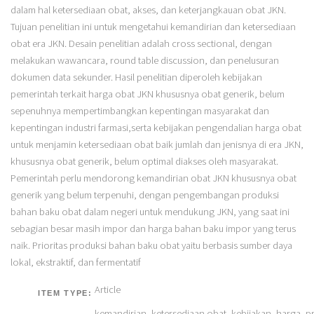
dalam hal ketersediaan obat, akses, dan keterjangkauan obat JKN.
Tujuan penelitian ini untuk mengetahui kemandirian dan ketersediaan
obat era JKN. Desain penelitian adalah cross sectional, dengan
melakukan wawancara, round table discussion, dan penelusuran
dokumen data sekunder. Hasil penelitian diperoleh kebijakan
pemerintah terkait harga obat JKN khususnya obat generik, belum
sepenuhnya mempertimbangkan kepentingan masyarakat dan
kepentingan industri farmasi,serta kebijakan pengendalian harga obat
untuk menjamin ketersediaan obat baik jumlah dan jenisnya di era JKN,
khususnya obat generik, belum optimal diakses oleh masyarakat.
Pemerintah perlu mendorong kemandirian obat JKN khususnya obat
generik yang belum terpenuhi, dengan pengembangan produksi
bahan baku obat dalam negeri untuk mendukung JKN, yang saat ini
sebagian besar masih impor dan harga bahan baku impor yang terus
naik. Prioritas produksi bahan baku obat yaitu berbasis sumber daya
lokal, ekstraktif, dan fermentatif
Article
ITEM TYPE:
kemandirian, ketersediaan obat, kebijakan, harga, p