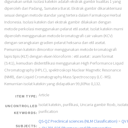
digunakan untuk isolasi katekin adalah ekstrak gambir kualitas 1 yang
diperoleh dari Padang, Sumatera Barat. Ekstrak gambir dikarakterisasi
sesuai dengan metode standar yang tertera dalam Farmakope Herbal
Indonesia. Isolasi katekin dari ekstrak gambir dilakukan dengan
metode perkolasi menggunakan pelarut etil asetat. Isolat katekin murni
diperoleh menggunakan metode kromatografi cair vakum (KCV)
dengan serangkaian gradien pelarut heksana dan etil asetat.
Pemurnian katekin dimonitor menggunakan metode kromatografi
lapis tipis (KLT) dengan eluen kloroform : etil asetat : asam format
(5:4:1), kemudian diidentifikasi menggunakan High Performance Liquid
Chromatography (HPLC), spektroskopi Nuclear Magnetic Resonance
(NMR), dan Liquid Cromatography-Mass Spectroscopy (LC- MS).
Kemurnian isolat katekin yang didapatkan 99,80%± 0,132.
Article
ITEM TYPE:
Isolat katekin, purifikasi, Uncaria gambir Roxb, isolat
UNCONTROLLED
purification
KEYWORDS:
QS-QZ Preclinical sciences (NLM Classification)
>
QV 
SUBJECTS: