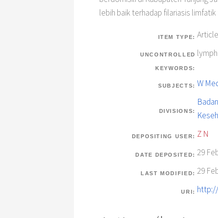
lebih baik terhadap filariasis limfa
Articl
ITEM TYPE:
lymphat
UNCONTROLLED
KEYWORDS:
W Medi
SUBJECTS:
Badan
DIVISIONS:
Keseh
Z N
DEPOSITING USER:
29 Feb
DATE DEPOSITED:
29 Feb
LAST MODIFIED:
http:
URI: