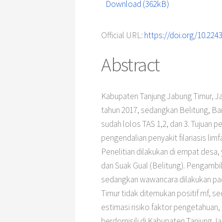
Download (362kB)
Official URL:
https://doi.org/10.224
Abstract
Kabupaten Tanjung Jabung Timur, Jam
tahun 2017, sedangkan Belitung, Ban
sudah lolos TAS 1,2, dan 3. Tujuan p
pengendalian penyakit filariasis li
Penelitian dilakukan di empat desa,
dan Suak Gual (Belitung). Pengambil
sedangkan wawancara dilakukan pada
Timur tidak ditemukan positif mf, se
estimasi risiko faktor pengetahuan
berdomisili di Kabupaten Tanjung Ja