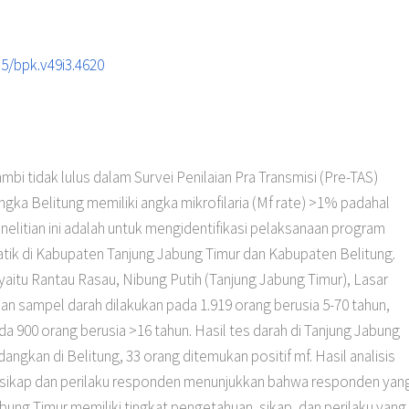
35/bpk.v49i3.4620
bi tidak lulus dalam Survei Penilaian Pra Transmisi (Pre-TAS)
gka Belitung memiliki angka mikrofilaria (Mf rate) >1% padahal
enelitian ini adalah untuk mengidentifikasi pelaksanaan program
mfatik di Kabupaten Tanjung Jabung Timur dan Kabupaten Belitung.
 yaitu Rantau Rasau, Nibung Putih (Tanjung Jabung Timur), Lasar
an sampel darah dilakukan pada 1.919 orang berusia 5-70 tahun,
 900 orang berusia >16 tahun. Hasil tes darah di Tanjung Jabung
dangkan di Belitung, 33 orang ditemukan positif mf. Hasil analisis
, sikap dan perilaku responden menunjukkan bahwa responden yan
bung Timur memiliki tingkat pengetahuan, sikap, dan perilaku yang