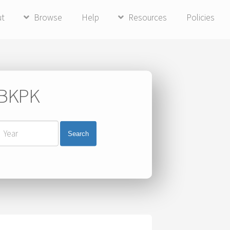
ut
Browse
Help
Resources
Policies
i BKPK
Search