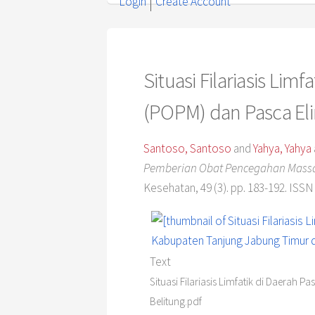
Login
Create Account
Situasi Filariasis Li
(POPM) dan Pasca El
Santoso, Santoso
and
Yahya, Yahya
Pemberian Obat Pencegahan Massal
Kesehatan, 49 (3). pp. 183-192. ISSN
Text
Situasi Filariasis Limfatik di Daera
Belitung.pdf