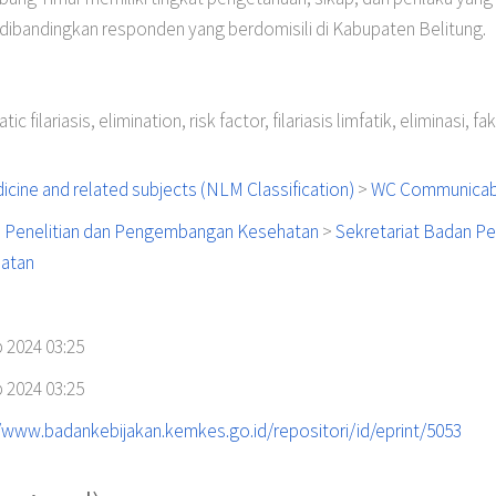
tik dibandingkan responden yang berdomisili di Kabupaten Belitung.
e
ic filariasis, elimination, risk factor, filariasis limfatik, eliminasi, fa
cine and related subjects (NLM Classification)
>
WC Communicab
 Penelitian dan Pengembangan Kesehatan
>
Sekretariat Badan P
atan
 2024 03:25
 2024 03:25
//www.badankebijakan.kemkes.go.id/repositori/id/eprint/5053