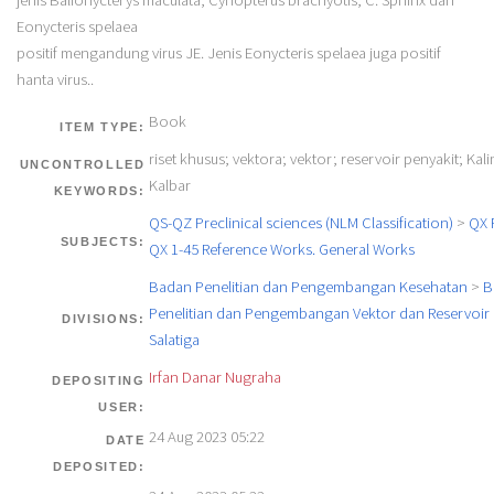
Eonycteris spelaea
positif mengandung virus JE. Jenis Eonycteris spelaea juga positif
hanta virus..
Book
ITEM TYPE:
riset khusus; vektora; vektor; reservoir penyakit; Kal
UNCONTROLLED
Kalbar
KEYWORDS:
QS-QZ Preclinical sciences (NLM Classification)
>
QX 
SUBJECTS:
QX 1-45 Reference Works. General Works
Badan Penelitian dan Pengembangan Kesehatan
>
B
Penelitian dan Pengembangan Vektor dan Reservoir 
DIVISIONS:
Salatiga
Irfan Danar Nugraha
DEPOSITING
USER:
24 Aug 2023 05:22
DATE
DEPOSITED: