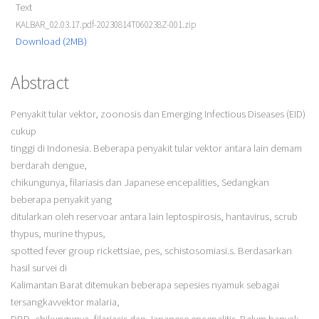
Text
KALBAR_02.03.17.pdf-20230814T060238Z-001.zip
Download (2MB)
Abstract
Penyakit tular vektor, zoonosis dan Emerging Infectious Diseases (EID)
cukup
tinggi di Indonesia. Beberapa penyakit tular vektor antara lain demam
berdarah dengue,
chikungunya, filariasis dan Japanese encepalities, Sedangkan
beberapa penyakit yang
ditularkan oleh reservoar antara lain leptospirosis, hantavirus, scrub
thypus, murine thypus,
spotted fever group rickettsiae, pes, schistosomiasi.s. Berdasarkan
hasil survei di
Kalimantan Barat ditemukan beberapa sepesies nyamuk sebagai
tersangkavvektor malaria,
DBD, chikungunya, filariasis dan Japanese encepalitis. Belum banyak