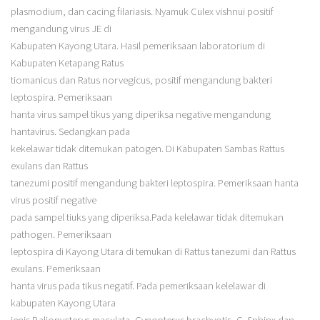
plasmodium, dan cacing filariasis. Nyamuk Culex vishnui positif
mengandung virus JE di
Kabupaten Kayong Utara. Hasil pemeriksaan laboratorium di
Kabupaten Ketapang Ratus
tiomanicus dan Ratus norvegicus, positif mengandung bakteri
leptospira. Pemeriksaan
hanta virus sampel tikus yang diperiksa negative mengandung
hantavirus. Sedangkan pada
kekelawar tidak ditemukan patogen. Di Kabupaten Sambas Rattus
exulans dan Rattus
tanezumi positif mengandung bakteri leptospira. Pemeriksaan hanta
virus positif negative
pada sampel tiuks yang diperiksa.Pada kelelawar tidak ditemukan
pathogen. Pemeriksaan
leptospira di Kayong Utara di temukan di Rattus tanezumi dan Rattus
exulans. Pemeriksaan
hanta virus pada tikus negatif. Pada pemeriksaan kelelawar di
kabupaten Kayong Utara
jenis Balionycterys maculata, Cynopterus brachyotis, C. Sphinx dan