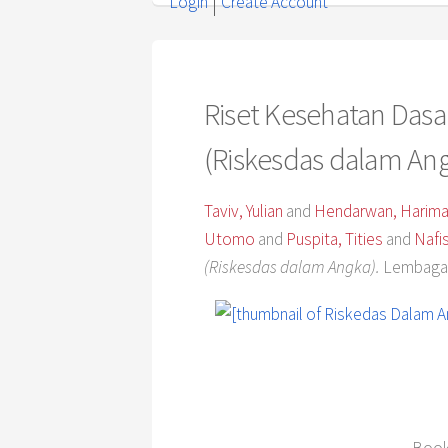
Login
Create Account
Riset Kesehatan Dasa
(Riskesdas dalam An
Taviv, Yulian
and
Hendarwan, Harima
Utomo
and
Puspita, Tities
and
Nafis
(Riskesdas dalam Angka).
Lembaga P