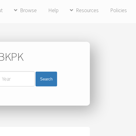
ut
Browse
Help
Resources
Policies
i BKPK
Search