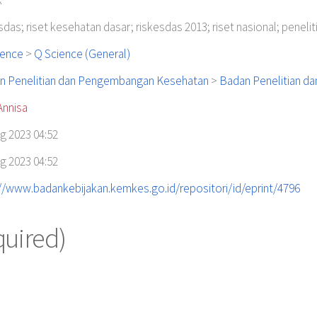
k
sdas; riset kesehatan dasar; riskesdas 2013; riset nasional; penel
ience
>
Q Science (General)
n Penelitian dan Pengembangan Kesehatan
>
Badan Penelitian 
Annisa
g 2023 04:52
g 2023 04:52
//www.badankebijakan.kemkes.go.id/repositori/id/eprint/4796
quired)