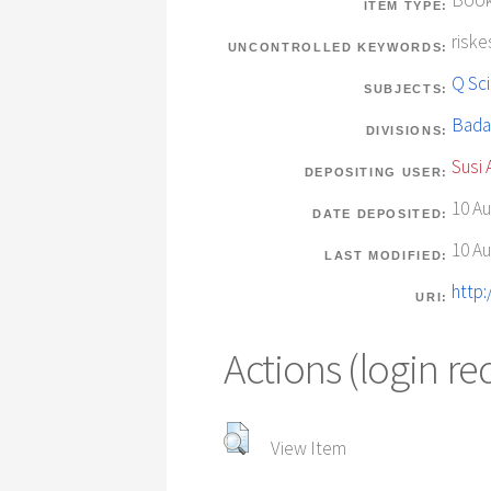
Boo
ITEM TYPE:
riske
UNCONTROLLED KEYWORDS:
Q Sc
SUBJECTS:
Bada
DIVISIONS:
Susi 
DEPOSITING USER:
10 Au
DATE DEPOSITED:
10 Au
LAST MODIFIED:
http:
URI:
Actions (login re
View Item