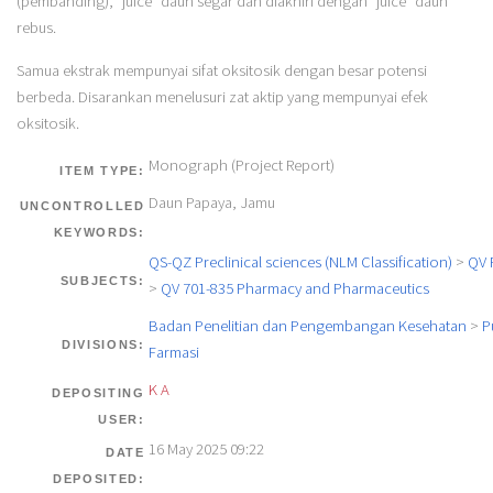
(pembanding), "juice" daun segar dan diakhiri dengan "juice" daun
rebus.
Samua ekstrak mempunyai sifat oksitosik dengan besar potensi
berbeda. Disarankan menelusuri zat aktip yang mempunyai efek
oksitosik.
Monograph (Project Report)
ITEM TYPE:
Daun Papaya, Jamu
UNCONTROLLED
KEYWORDS:
QS-QZ Preclinical sciences (NLM Classification)
>
QV 
SUBJECTS:
>
QV 701-835 Pharmacy and Pharmaceutics
Badan Penelitian dan Pengembangan Kesehatan
>
P
DIVISIONS:
Farmasi
K A
DEPOSITING
USER:
16 May 2025 09:22
DATE
DEPOSITED: