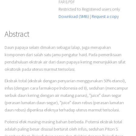
FAR 8.PDF
Restricted to Registered users only
Download (5MB)
|
Request a copy
Abstract
Daun papaya selain dimakan sebagai lalap, juga merupakan
komponen dari salah satu jamu pengatur haid. Pada pemeriksaan
pendahuluan ekstrak air dari daun papaya kering menunjukkan sifat
oksitosik pada uterus marmut terisolasi.
Ekstrak total (ekstrak dengan penyarian menggunakan 50% etanol),
infus (dengan cara farmakope Indonesia ed II), seduhan (mencampur
serbuk daun kering dengan air matang panas), "juice" daun segar
(perasan lumatan daun segar), "juice" daun rebus (perasan lumatan
daun rebus) diperiksa efeknya terhadap uterus marmut terisolasi.
Potensi efek masing-masing bahan berbeda. Potensi ekstrak total
adalah paling besar disusul berturut oleh infus, seduhan Piton S