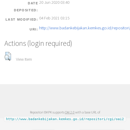
20 Jun 2020 03:40
DATE
DEPOSITED:
04 Feb 2021 03:15
LAST MODIFIED:
http://www.badankebijakan.kemkes.go.id/repositori/
URI:
Actions (login required)
View Item
Repositori BKPK supports
OAI 2.0
with a base URL of
http://www.badankebijakan.kemkes.go.id/repositori/cgi/oai2