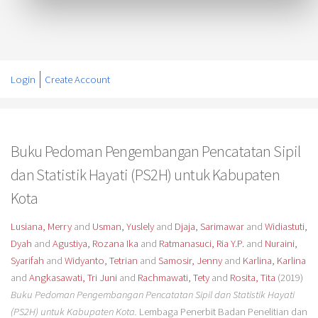
Login
Create Account
Buku Pedoman Pengembangan Pencatatan Sipil
dan Statistik Hayati (PS2H) untuk Kabupaten
Kota
Lusiana, Merry
and
Usman, Yuslely
and
Djaja, Sarimawar
and
Widiastuti,
Dyah
and
Agustiya, Rozana Ika
and
Ratmanasuci, Ria Y.P.
and
Nuraini,
Syarifah
and
Widyanto, Tetrian
and
Samosir, Jenny
and
Karlina, Karlina
and
Angkasawati, Tri Juni
and
Rachmawati, Tety
and
Rosita, Tita
(2019)
Buku Pedoman Pengembangan Pencatatan Sipil dan Statistik Hayati
(PS2H) untuk Kabupaten Kota.
Lembaga Penerbit Badan Penelitian dan