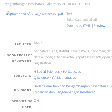
Pengembangan Kesehatan, Jakarta. ISBN 978-602-373-1589
Text
Buku_CatatanSipil.pdf
Download (7MB)
|
Preview
Book
ITEM TYPE:
pencatatan sipil; statistik hayati; PS2H; pedoman; da
UNCONTROLLED
data autopsi; autopsi verbal; rapid assesment; open dat
KEYWORDS:
registration
H Social Sciences
>
HA Statistics
SUBJECTS:
Q Science
>
QA Mathematics
Badan Penelitian dan Pengembangan Kesehatan
>
B
DIVISIONS:
Penelitian dan Pengembangan Kesehatan
Z N
DEPOSITING
USER: