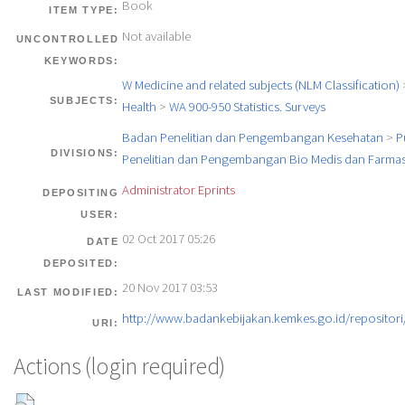
Book
ITEM TYPE:
Not available
UNCONTROLLED
KEYWORDS:
W Medicine and related subjects (NLM Classification)
SUBJECTS:
Health
>
WA 900-950 Statistics. Surveys
Badan Penelitian dan Pengembangan Kesehatan
>
P
DIVISIONS:
Penelitian dan Pengembangan Bio Medis dan Farmas
Administrator Eprints
DEPOSITING
USER:
02 Oct 2017 05:26
DATE
DEPOSITED:
20 Nov 2017 03:53
LAST MODIFIED:
http://www.badankebijakan.kemkes.go.id/repositori/
URI:
Actions (login required)