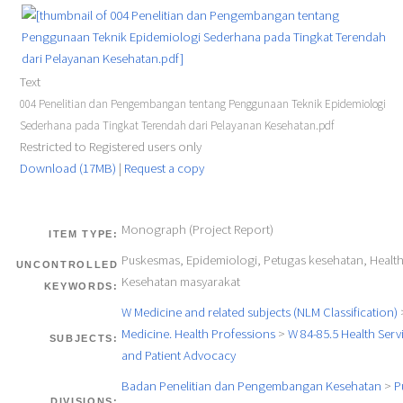
Text
004 Penelitian dan Pengembangan tentang Penggunaan Teknik Epidemiologi
Sederhana pada Tingkat Terendah dari Pelayanan Kesehatan.pdf
Restricted to Registered users only
Download (17MB)
|
Request a copy
Monograph (Project Report)
ITEM TYPE:
Puskesmas, Epidemiologi, Petugas kesehatan, Health
UNCONTROLLED
Kesehatan masyarakat
KEYWORDS:
W Medicine and related subjects (NLM Classification)
Medicine. Health Professions
>
W 84-85.5 Health Servi
SUBJECTS:
and Patient Advocacy
Badan Penelitian dan Pengembangan Kesehatan
>
P
DIVISIONS: