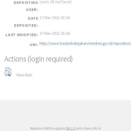
Users 39 not found.
DEPOSITING
USER:
17 Mar 2021 01:36
DATE
DEPOSITED:
17 Mar 2021 01:36
LAST MODIFIED:
http://www.badankebijakan.kemkes.go.id/repositori/
URI:
Actions (login required)
View Item
Repositori BKPK supports
OAI 2.0
with a base URL of