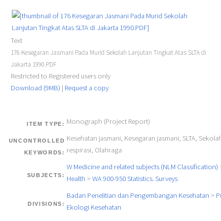
Text
176 Kesegaran Jasmani Pada Murid Sekolah Lanjutan Tingkat Atas SLTA di
Jakarta 1990.PDF
Restricted to Registered users only
Download (9MB)
|
Request a copy
Monograph (Project Report)
ITEM TYPE:
Kesehatan jasmani, Kesegaran jasmani, SLTA, Sekola
UNCONTROLLED
respirasi, Olahraga
KEYWORDS:
W Medicine and related subjects (NLM Classification)
SUBJECTS:
Health
>
WA 900-950 Statistics. Surveys
Badan Penelitian dan Pengembangan Kesehatan
>
P
DIVISIONS:
Ekologi Kesehatan