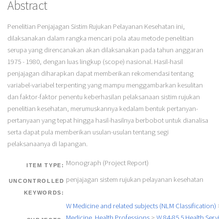
Abstract
Penelitian Penjajagan Sistim Rujukan Pelayanan Kesehatan ini,
dilaksanakan dalam rangka mencari pola atau metode penelitian
serupa yang direncanakan akan dilaksanakan pada tahun anggaran
1975 - 1980, dengan luas lingkup (scope) nasional. Hasil-hasil
penjajagan diharapkan dapat memberikan rekomendasi tentang
variabel-variabel terpenting yang mampu menggambarkan kesulitan
dan faktor-faktor penentu keberhasilan pelaksanaan sistim rujukan
penelitian kesehatan, merumuskannya kedalam bentuk pertanyan-
pertanyaan yang tepat hingga hasil-hasilnya berbobot untuk dianalisa
serta dapat pula memberikan usulan-usulan tentang segi
pelaksanaanya di lapangan.
Monograph (Project Report)
ITEM TYPE:
penjajagan sistem rujukan pelayanan kesehatan
UNCONTROLLED
KEYWORDS:
W Medicine and related subjects (NLM Classification)
Medicine. Health Professions
>
W 84-85.5 Health Servi