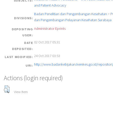
SUBJECTS:
and Patient Advocacy
Badan Penelitian dan Pengembangan Kesehatan
>
P
DIVISIONS:
dan Pengembangan Pelayanan Kesehatan Surabaya
Administrator Eprints
DEPOSITING
USER:
02 Oct 2017 05:31
DATE
DEPOSITED:
24 Oct 2017 03:53
LAST MODIFIED:
http://www.badankebijakan.kemkes.go.id/repositori/
URI:
Actions (login required)
View Item