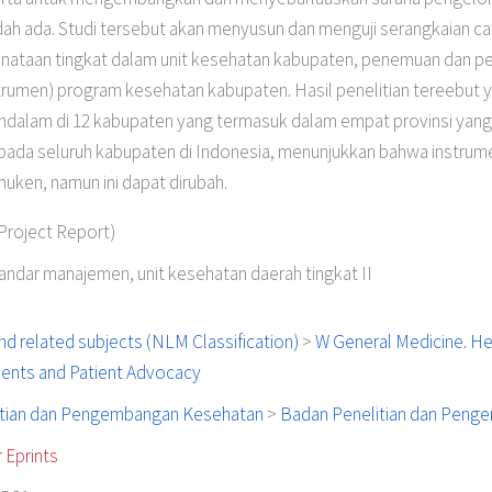
ah ada. Studi tersebut akan menyusun dan menguji serangkaian c
enataan tingkat dalam unit kesehatan kabupaten, penemuan dan
rumen) program kesehatan kabupaten. Hasil penelitian tereebut y
lam di 12 kabupaten yang termasuk dalam empat provinsi yang t
pada seluruh kabupaten di Indonesia, menunjukkan bahwa instrume
uken, namun ini dapat dirubah.
roject Report)
andar manajemen, unit kesehatan daerah tingkat II
d related subjects (NLM Classification)
>
W General Medicine. He
tients and Patient Advocacy
itian dan Pengembangan Kesehatan
>
Badan Penelitian dan Peng
 Eprints