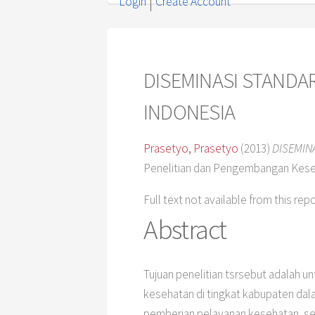
Login
Create Account
DISEMINASI STANDAR
INDONESIA
Prasetyo, Prasetyo
(2013)
DISEMINA
Penelitian dan Pengembangan Kese
Full text not available from this rep
Abstract
Tujuan penelitian tsrsebut adalah
kesehatan di tingkat kabupaten d
pemberian pelayanan kesehatan, s