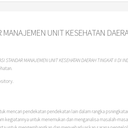
 MANAJEMEN UNIT KESEHATAN DAERAH 
SI STANDAR MANAJEMEN UNIT KESEHATAN DAERAH TINGKAT II DI IN
hatan.
ository.
 untuk mencari pendekatan pendekatan lain dalam rangka psningk
alam kegiatannya untuk menemukan dan menganalisa masalah-mas
erta untuk mengembangkan dan menyebarluaskan sarana pengelola