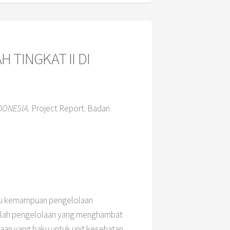
TINGKAT II DI
DONESIA.
Project Report. Badan
atau kemampuan pengelolaan
alah pengelolaan yang menghambat
an yang baku untuk unit kesehatan