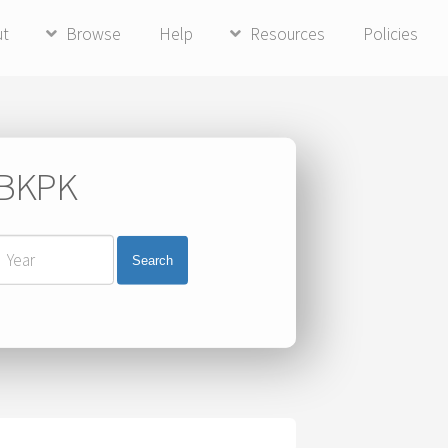
ut
Browse
Help
Resources
Policies
i BKPK
Search