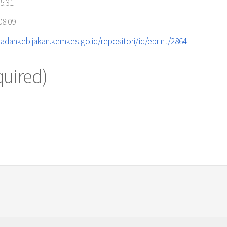
5:31
08:09
adankebijakan.kemkes.go.id/repositori/id/eprint/2864
quired)