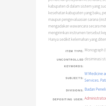
kabupaten di dalam sistem yang sud
kesehatan kabupaten yang baku, p
maupun pengevaluasian sarana (inst
mengadakan wawancara secara menda
mengirimkan instrumen tersebut ke
Hanya sedikit kelemahan yang ditem
Monograph (P
ITEM TYPE:
desiminasi st
UNCONTROLLED
KEYWORDS:
W Medicine an
SUBJECTS:
Services. Pa
Badan Penel
DIVISIONS:
Administrator
DEPOSITING USER: