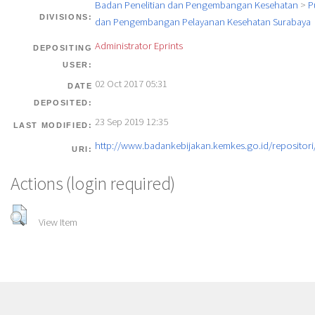
Badan Penelitian dan Pengembangan Kesehatan
>
P
DIVISIONS:
dan Pengembangan Pelayanan Kesehatan Surabaya
Administrator Eprints
DEPOSITING
USER:
02 Oct 2017 05:31
DATE
DEPOSITED:
23 Sep 2019 12:35
LAST MODIFIED:
http://www.badankebijakan.kemkes.go.id/repositori/
URI:
Actions (login required)
View Item