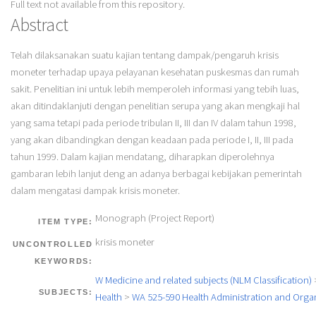
Full text not available from this repository.
Abstract
Telah dilaksanakan suatu kajian tentang dampak/pengaruh krisis
moneter terhadap upaya pelayanan kesehatan puskesmas dan rumah
sakit. Penelitian ini untuk lebih memperoleh informasi yang tebih luas,
akan ditindaklanjuti dengan penelitian serupa yang akan mengkaji hal
yang sama tetapi pada periode tribulan II, III dan IV dalam tahun 1998,
yang akan dibandingkan dengan keadaan pada periode I, II, III pada
tahun 1999. Dalam kajian mendatang, diharapkan diperolehnya
gambaran lebih lanjut deng an adanya berbagai kebijakan pemerintah
dalam mengatasi dampak krisis moneter.
Monograph (Project Report)
ITEM TYPE:
krisis moneter
UNCONTROLLED
KEYWORDS:
W Medicine and related subjects (NLM Classification)
SUBJECTS:
Health
>
WA 525-590 Health Administration and Orga