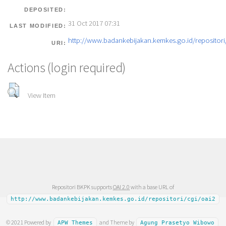
DEPOSITED:
31 Oct 2017 07:31
LAST MODIFIED:
http://www.badankebijakan.kemkes.go.id/repositori/
URI:
Actions (login required)
View Item
Repositori BKPK supports
OAI 2.0
with a base URL of
http://www.badankebijakan.kemkes.go.id/repositori/cgi/oai2
© 2021 Powered by
and Theme by
APW Themes
Agung Prasetyo Wibowo