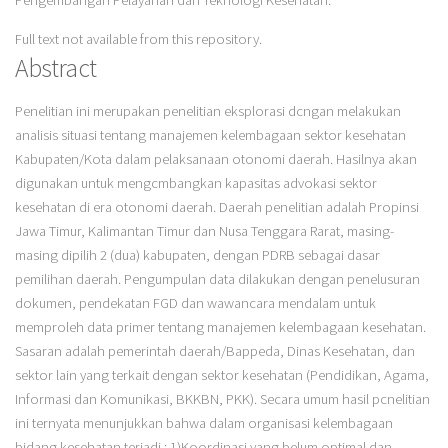
Pengembangan Pelayanan dan Teknologi Kesehatan.
Full text not available from this repository.
Abstract
Penelitian ini merupakan penelitian eksplorasi dcngan melakukan
analisis situasi tentang manajemen kelembagaan sektor kesehatan
Kabupaten/Kota dalam pelaksanaan otonomi daerah. Hasilnya akan
digunakan untuk mengcmbangkan kapasitas advokasi sektor
kesehatan di era otonomi daerah. Daerah penelitian adalah Propinsi
Jawa Timur, Kalimantan Timur dan Nusa Tenggara Rarat, masing-
masing dipilih 2 (dua) kabupaten, dengan PDRB sebagai dasar
pemilihan daerah. Pengumpulan data dilakukan dengan penelusuran
dokumen, pendekatan FGD dan wawancara mendalam untuk
memproleh data primer tentang manajemen kelembagaan kesehatan.
Sasaran adalah pemerintah daerah/Bappeda, Dinas Kesehatan, dan
sektor lain yang terkait dengan sektor kesehatan (Pendidikan, Agama,
Informasi dan Komunikasi, BKKBN, PKK). Secara umum hasil pcnelitian
ini ternyata menunjukkan bahwa dalam organisasi kelembagaan
bidang kesehatan terjadi : 1)Koordinasi yang belum optimal dan