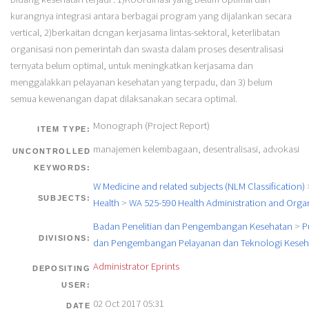
kurangnya integrasi antara berbagai program yang dijalankan secara
vertical, 2)berkaitan dcngan kerjasama lintas-sektoral, keterlibatan
organisasi non pemerintah dan swasta dalam proses desentralisasi
ternyata belum optimal, untuk meningkatkan kerjasama dan
menggalakkan pelayanan kesehatan yang terpadu, dan 3) belum
semua kewenangan dapat dilaksanakan secara optimal.
Monograph (Project Report)
ITEM TYPE:
manajemen kelembagaan, desentralisasi, advokasi
UNCONTROLLED
KEYWORDS:
W Medicine and related subjects (NLM Classification)
SUBJECTS:
Health
>
WA 525-590 Health Administration and Orga
Badan Penelitian dan Pengembangan Kesehatan
>
P
DIVISIONS:
dan Pengembangan Pelayanan dan Teknologi Keseh
Administrator Eprints
DEPOSITING
USER:
02 Oct 2017 05:31
DATE