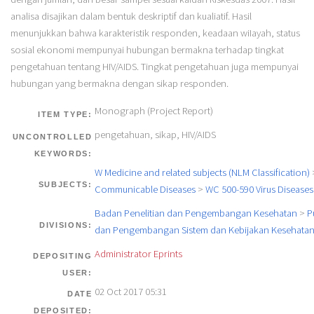
analisa disajikan dalam bentuk deskriptif dan kualiatif. Hasil
menunjukkan bahwa karakteristik responden, keadaan wiIayah, status
sosial ekonomi mempunyai hubungan bermakna terhadap tingkat
pengetahuan tentang HIV/AIDS. Tingkat pengetahuan juga mempunyai
hubungan yang bermakna dengan sikap responden.
Monograph (Project Report)
ITEM TYPE:
pengetahuan, sikap, HIV/AIDS
UNCONTROLLED
KEYWORDS:
W Medicine and related subjects (NLM Classification)
SUBJECTS:
Communicable Diseases
>
WC 500-590 Virus Diseases
Badan Penelitian dan Pengembangan Kesehatan
>
P
DIVISIONS:
dan Pengembangan Sistem dan Kebijakan Kesehata
Administrator Eprints
DEPOSITING
USER:
02 Oct 2017 05:31
DATE
DEPOSITED: