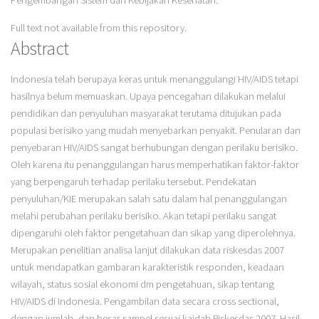
Pengembangan Sistem dan Kebijakan Kesehatan.
Full text not available from this repository.
Abstract
Indonesia telah berupaya keras untuk menanggulangi HIV/AIDS tetapi
hasilnya belum memuaskan. Upaya pencegahan dilakukan melalui
pendidikan dan penyuluhan masyarakat terutama ditujukan pada
populasi berisiko yang mudah menyebarkan penyakit. Penularan dan
penyebaran HIV/AIDS sangat berhubungan dengan perilaku berisiko.
Oleh karena itu penanggulangan harus memperhatikan faktor-faktor
yang berpengaruh terhadap perilaku tersebut. Pendekatan
penyuluhan/KIE merupakan salah satu dalam hal penanggulangan
melahi perubahan perilaku berisiko. Akan tetapi perilaku sangat
dipengaruhi oleh faktor pengetahuan dan sikap yang diperolehnya.
Merupakan penelitian analisa lanjut dilakukan data riskesdas 2007
untuk mendapatkan gambaran karakteristik responden, keadaan
wilayah, status sosial ekonomi dm pengetahuan, sikap tentang
HIV/AIDS di Indonesia. Pengambilan data secara cross sectional,
dengan jumlah, dan besar sampel sesuai kaidah Riskesdas 2007. Hasil