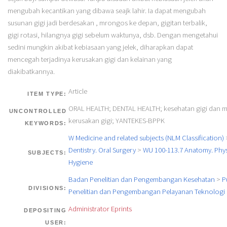
mengubah kecantikan yang dibawa seajk lahir. Ia dapat mengubah
susunan gigi jadi berdesakan , mrongos ke depan, gigitan terbalik,
gigi rotasi, hilangnya gigi sebelum waktunya, dsb. Dengan mengetahui
sedini mungkin akibat kebiasaan yang jelek, diharapkan dapat
mencegah terjadinya kerusakan gigi dan kelainan yang
diakibatkannya.
Article
ITEM TYPE:
ORAL HEALTH; DENTAL HEALTH; kesehatan gigi dan m
UNCONTROLLED
kerusakan gigi; YANTEKES-BPPK
KEYWORDS:
W Medicine and related subjects (NLM Classification)
Dentistry. Oral Surgery
>
WU 100-113.7 Anatomy. Phys
SUBJECTS:
Hygiene
Badan Penelitian dan Pengembangan Kesehatan
>
P
DIVISIONS:
Penelitian dan Pengembangan Pelayanan Teknologi
Administrator Eprints
DEPOSITING
USER: