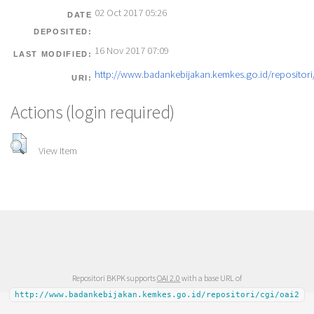
02 Oct 2017 05:26
DATE
DEPOSITED:
16 Nov 2017 07:09
LAST MODIFIED:
http://www.badankebijakan.kemkes.go.id/repositori/
URI:
Actions (login required)
View Item
Repositori BKPK supports
OAI 2.0
with a base URL of
http://www.badankebijakan.kemkes.go.id/repositori/cgi/oai2