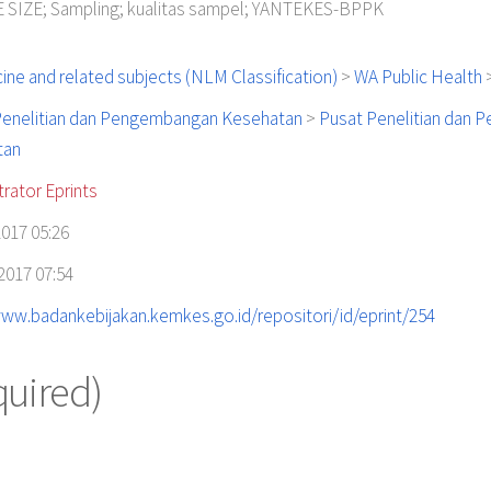
SIZE; Sampling; kualitas sampel; YANTEKES-BPPK
ine and related subjects (NLM Classification)
>
WA Public Health
enelitian dan Pengembangan Kesehatan
>
Pusat Penelitian dan 
tan
rator Eprints
2017 05:26
2017 07:54
www.badankebijakan.kemkes.go.id/repositori/id/eprint/254
quired)