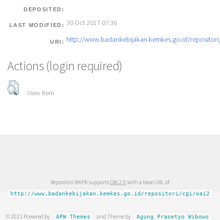
DEPOSITED:
30 Oct 2017 07:36
LAST MODIFIED:
http://www.badankebijakan.kemkes.go.id/repositori/
URI:
Actions (login required)
View Item
Repositori BKPK supports
OAI 2.0
with a base URL of
http://www.badankebijakan.kemkes.go.id/repositori/cgi/oai2
© 2021 Powered by
and Theme by
APW Themes
Agung Prasetyo Wibowo