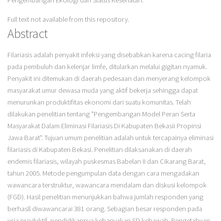
Pengembangan Ekologi dan Status Kesehatan.
Full text not available from this repository.
Abstract
Filariasis adalah penyakit infeksi yang disebabkan karena cacing filaria
pada pembuluh dan kelenjar limfe, ditularkan melalui gigitan nyamuk.
Penyakit ini ditemukan di daerah pedesaan dan menyerang kelompok
masyarakat umur dewasa muda yang aktif bekerja sehingga dapat
menurunkan produktifitas ekonomi dari suatu komunitas. Telah
dilakukan penelitian tentang "Pengembangan Model Peran Serta
Masyarakat Dalam Eliminasi Filariasis Di Kabupaten Bekasii Propinsi
Jawa Barat". Tujuan umum penelitian adalah untuk tercapainya eliminasi
filariasis di Kabupaten Bekasi. Penelitian dilaksanakan di daerah
endemis filariasis, wilayah puskesmas Babelan II dan Cikarang Barat,
tahun 2005. Metode pengumpulan data dengan cara mengadakan
wawancara terstruktur, wawancara mendalam dan diskusi kelompok
(FGD). Hasil penelitian menunjukkan bahwa jumlah responden yang
berhasll diwawancarai 381 orang. Sebagian besar responden pada
usia produktif, pendidikannya kebanyakan SD kebawah. Pengetahuan