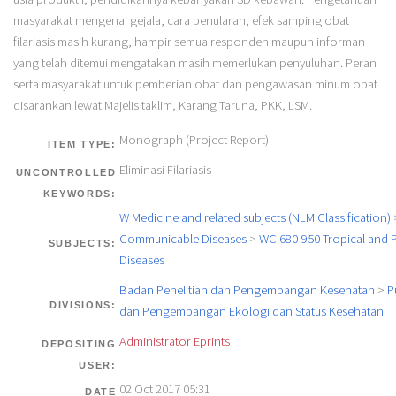
masyarakat mengenai gejala, cara penularan, efek samping obat
filariasis masih kurang, hampir semua responden maupun informan
yang telah ditemui mengatakan masih memerlukan penyuluhan. Peran
serta masyarakat untuk pemberian obat dan pengawasan minum obat
disarankan lewat Majelis taklim, Karang Taruna, PKK, LSM.
Monograph (Project Report)
ITEM TYPE:
Eliminasi Filariasis
UNCONTROLLED
KEYWORDS:
W Medicine and related subjects (NLM Classification)
Communicable Diseases
>
WC 680-950 Tropical and P
SUBJECTS:
Diseases
Badan Penelitian dan Pengembangan Kesehatan
>
P
DIVISIONS:
dan Pengembangan Ekologi dan Status Kesehatan
Administrator Eprints
DEPOSITING
USER:
02 Oct 2017 05:31
DATE