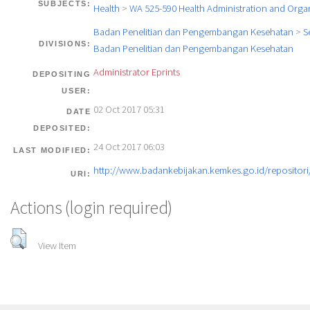
SUBJECTS:
Health
>
WA 525-590 Health Administration and Orga
Badan Penelitian dan Pengembangan Kesehatan
>
S
DIVISIONS:
Badan Penelitian dan Pengembangan Kesehatan
Administrator Eprints
DEPOSITING
USER:
02 Oct 2017 05:31
DATE
DEPOSITED:
24 Oct 2017 06:03
LAST MODIFIED:
http://www.badankebijakan.kemkes.go.id/repositori/
URI:
Actions (login required)
View Item