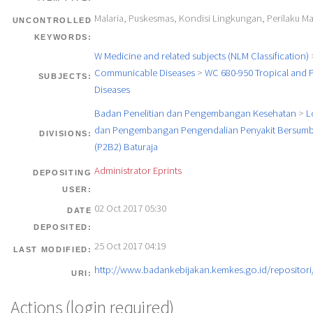
Malaria, Puskesmas, Kondisi Lingkungan, Perilaku M
UNCONTROLLED
KEYWORDS:
W Medicine and related subjects (NLM Classification)
Communicable Diseases
>
WC 680-950 Tropical and P
SUBJECTS:
Diseases
Badan Penelitian dan Pengembangan Kesehatan
>
L
dan Pengembangan Pengendalian Penyakit Bersumb
DIVISIONS:
(P2B2) Baturaja
Administrator Eprints
DEPOSITING
USER:
02 Oct 2017 05:30
DATE
DEPOSITED:
25 Oct 2017 04:19
LAST MODIFIED:
http://www.badankebijakan.kemkes.go.id/repositori/
URI:
Actions (login required)