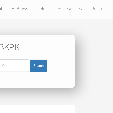
ut
Browse
Help
Resources
Policies
i BKPK
Search