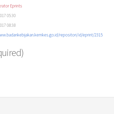
rator Eprints
017 05:30
017 08:38
www.badankebijakan.kemkes.go.id/repositori/id/eprint/2315
quired)