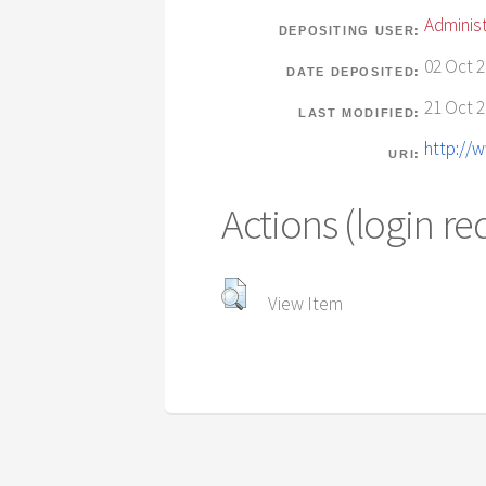
Administ
DEPOSITING USER:
02 Oct 2
DATE DEPOSITED:
21 Oct 2
LAST MODIFIED:
http://
URI:
Actions (login re
View Item