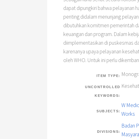
dapat dipungkiri bahwa pelayanan ha
penting didalam menunjang pelayan
dibutuhkan komitmen pemerintah da
keuangan dan program. Dalam kebi
diimplementasikan di puskesmas dap
karenanya upaya pelayanan kesehat
oleh WHO. Untuk ini perlu dikemba
Monogra
ITEM TYPE:
Kesehat
UNCONTROLLED
KEYWORDS:
W Medici
SUBJECTS:
Works
Badan P
DIVISIONS:
Masyara