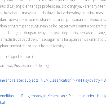
rus ditunjang oleh tenaga profesional dibidangnya, karenanya tena
an kesehatan masyarakat diwilayah kerja daerahnya masing-masi
lam mewujudkan pemenuhan kebutuhan pelayanan dimaksud antara
jakan program pendayagunaan psikolog ternyata semua program 
at dilengkapi dengan pelayanan psikologi klinis berdasar jenjan
an holistik dapat dipenuhi sebagaimana harapan semua ummat di 
ngkan tupoksi dan standar kompetensinya.
ph (Project Report)
an Jiwa, Puskesmas, Psikolog
ne and related subjects (NLM Classification)
>
WM Psychiatry
>
W
enelitian dan Pengembangan Kesehatan
>
Pusat Humaniora Kebi
kat