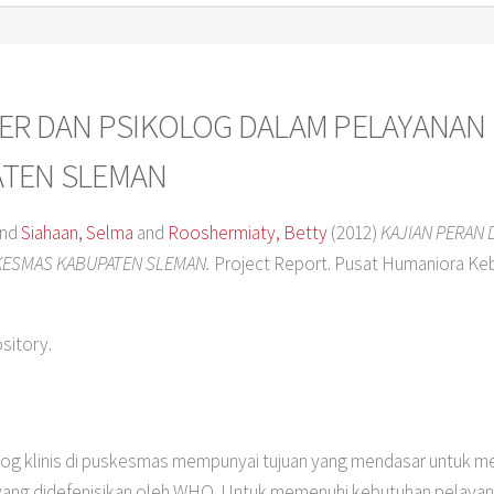
ER DAN PSIKOLOG DALAM PELAYANAN 
TEN SLEMAN
nd
Siahaan, Selma
and
Rooshermiaty, Betty
(2012)
KAJIAN PERAN
SKESMAS KABUPATEN SLEMAN.
Project Report. Pusat Humaniora Ke
ository.
 klinis di puskesmas mempunyai tujuan yang mendasar untuk me
yang didefenisikan oleh WHO. Untuk memenuhi kebutuhan pelayana