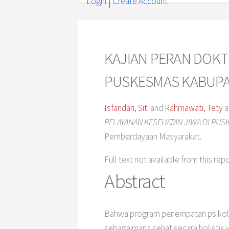
Login
Create Account
KAJIAN PERAN DOKT
PUSKESMAS KABUPA
Isfandari, Siti
and
Rahmawati, Tety
a
PELAYANAN KESEHATAN JIWA DI PU
Pemberdayaan Masyarakat.
Full text not available from this rep
Abstract
Bahwa program penempatan psikolog
sebagaimana sehat secara holistik 