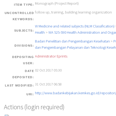
Monograph (Project Report)
ITEM TYPE:
follow up, training, building learning organization
UNCONTROLLED
KEYWORDS:
W Medicine and related subjects (NLM Classification)
SUBJECTS:
Health
>
WA 525-590 Health Administration and Orga
Badan Penelitian dan Pengembangan Kesehatan
>
P
DIVISIONS:
dan Pengembangan Pelayanan dan Teknologi Keseh
Administrator Eprints
DEPOSITING
USER:
02 Oct 2017 05:30
DATE
DEPOSITED:
31 Oct 2017 06:58
LAST MODIFIED:
http://www.badankebijakan.kemkes.go.id/repositori/
URI:
Actions (login required)