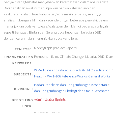
penyakit yang terbatas menyebabkan keterbatasan dalam analisis data.
Dari penelitian awal ini menunjukkan bahwa ketersediaan dan
keakuratan data di level kabupaten/kota masih terbatas, sehingga
analisis hubungan iklim dan kecenderungan beberapa penyakit belum
menunjukkan pola yang jelas. Walaupun demikian di beberapa wilayah
seperti Banggai, Bintan dan Serang pola hubungan kejadian DBD
dengan curah hujan menunjukkan pola yang jelas.
Monograph (Project Report)
ITEM TYPE:
Perubahan Iklim, Climate Change, Malaria, DBD, Diare
UNCONTROLLED
KEYWORDS:
W Medicine and related subjects (NLM Classification)
SUBJECTS:
Health
>
WA 1-106 Reference Works. General Works
Badan Penelitian dan Pengembangan Kesehatan
>
P
DIVISIONS:
dan Pengembangan Ekologi dan Status Kesehatan
Administrator Eprints
DEPOSITING
USER: