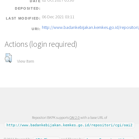
02 Oct 2017 05:30
DATE
DEPOSITED:
06 Dec 2021 03:11
LAST MODIFIED:
http://www.badankebijakan.kemkes.go.id/repositori/
URI:
Actions (login required)
View Item
Repositori BKPK supports
OAI 2.0
with a base URL of
http://www.badankebijakan.kemkes.go.id/repositori/cgi/oai2