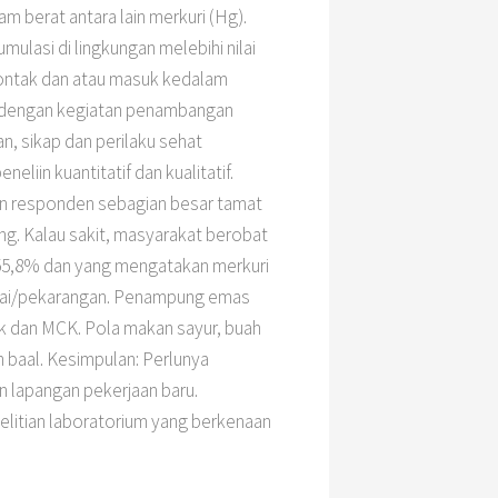
m berat antara lain merkuri (Hg).
mulasi di lingkungan melebihi nilai
ontak dan atau masuk kedalam
an dengan kegiatan penambangan
 sikap dan perilaku sehat
in kuantitatif dan kualitatif.
an responden sebagian besar tamat
g. Kalau sakit, masyarakat berobat
 55,8% dan yang mengatakan merkuri
gai/pekarangan. Penampung emas
 dan MCK. Pola makan sayur, buah
n baal. Kesimpulan: Perlunya
 lapangan pekerjaan baru.
elitian laboratorium yang berkenaan