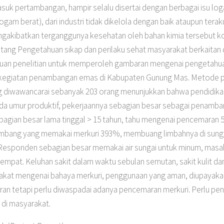
uk pertambangan, hampir selalu disertai dengan berbagai isu loga
am berat), dari industri tidak dikelola dengan baik ataupun teraku
gakibatkan terganggunya kesehatan oleh bahan kimia tersebut k
tentang Pengetahuan sikap dan perilaku sehat masyarakat berkait
uan penelitian untuk memperoleh gambaran mengenai pengetahuan,
egiatan penambangan emas di Kabupaten Gunung Mas. Metode peneli
ang diwawancarai sebanyak 203 orang menunjukkan bahwa pendidik
 umur produktif, pekerjaannya sebagian besar sebagai penamban
bagian besar lama tinggal > 15 tahun, tahu mengenai pencemaran
mbang yang memakai merkuri 393%, membuang limbahnya di sun
esponden sebagian besar memakai air sungai untuk minum, masak
empat. Keluhan sakit dalam waktu sebulan semutan, sakit kulit da
at mengenai bahaya merkuri, penggunaan yang aman, diupayakan
n tetapi perlu diwaspadai adanya pencemaran merkuri. Perlu pen
di masyarakat.