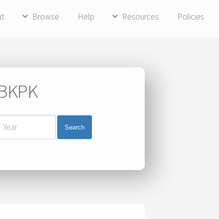
ut
Browse
Help
Resources
Policies
i BKPK
Search