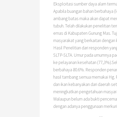
Eksploitasi sumber daya alam termas
Apabila buangan bahan berbahaya (log
ambang batas maka akan dapat men
tubuh. Telah dilakukan penelitian 
emas di Kabupaten Gunung Mas. Tuj
masyarakat yang berkaitan dengan k
Hasil Penelitian dari responden y
SLTP-SLTA. Umur pada umumnya pada
ke pelayanan kesehatan (77,3%).Se
berbahaya 80.6%. Responden pena
hasil tambang semua memakai Hg. R
dan ikan kebanyakan dari daerah set
meningkatkan pengetahuan masyarak
Walaupun belum ada bukti pencemara
dengan adanya penggunaan merkuri 