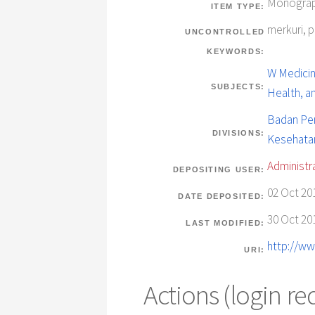
Monograph
ITEM TYPE:
merkuri, 
UNCONTROLLED
KEYWORDS:
W Medicin
SUBJECTS:
Health, a
Badan Pe
DIVISIONS:
Kesehata
Administr
DEPOSITING USER:
02 Oct 20
DATE DEPOSITED:
30 Oct 20
LAST MODIFIED:
http://ww
URI:
Actions (login re