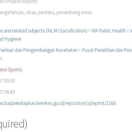
 (Project Report)
pengetahuan, sikap, perilaku, penambang emas
e and related subjects (NLM Classification)
>
WA Public Health
>
nd Hygiene
nelitian dan Pengembangan Kesehatan
>
Pusat Penelitian dan Pe
n
ator Eprints
17 05:30
17 06:49
w.badankebijakan.kemkes.go.id/repositori/id/eprint/2168
quired)